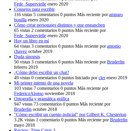
Fede_Supervielle
enero 2020
Consejos para escribir
116
vistas
5
comentarios
0
puntos
Más reciente por
amparo
bonilla
enero 2020
Cómo crear personajes distintos y que enganchen
65
vistas
2
comentarios
0
puntos
Más reciente por
Fede_Supervielle
enero 2020
Hay un libro en mí
64
vistas
3
comentarios
0
puntos
Más reciente por
antonio
chavez
octubre 2019
Duda sinopsis
50
vistas
3
comentarios
0
puntos
Más reciente por
Bruderlin
febrero 2019
¿Cómo debo escribir un chat?
49
vistas
0
comentarios
0
puntos
Iniciado por
cler
enero 2019
Mi primer intento de una novela
103
vistas
7
comentarios
0
puntos
Más reciente por
FedericoAlonso
noviembre 2018
Ortografía y gramática gráfica
947
vistas
73
comentarios
0
puntos
Más reciente por
Bruderlin
octubre 2018
"Cómo escribir un cuento policial" por Gilbert K. Chesterton
3.2K
vistas
1
comentario
0
puntos
Más reciente por
Bruderlin
mayo 2018
Review: Time Crisis 3