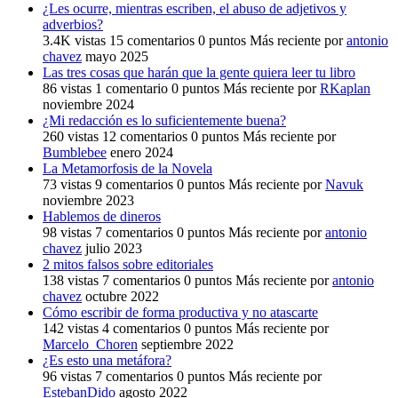
¿Les ocurre, mientras escriben, el abuso de adjetivos y
adverbios?
3.4K
vistas
15
comentarios
0
puntos
Más reciente por
antonio
chavez
mayo 2025
Las tres cosas que harán que la gente quiera leer tu libro
86
vistas
1
comentario
0
puntos
Más reciente por
RKaplan
noviembre 2024
¿Mi redacción es lo suficientemente buena?
260
vistas
12
comentarios
0
puntos
Más reciente por
Bumblebee
enero 2024
La Metamorfosis de la Novela
73
vistas
9
comentarios
0
puntos
Más reciente por
Navuk
noviembre 2023
Hablemos de dineros
98
vistas
7
comentarios
0
puntos
Más reciente por
antonio
chavez
julio 2023
2 mitos falsos sobre editoriales
138
vistas
7
comentarios
0
puntos
Más reciente por
antonio
chavez
octubre 2022
Cómo escribir de forma productiva y no atascarte
142
vistas
4
comentarios
0
puntos
Más reciente por
Marcelo_Choren
septiembre 2022
¿Es esto una metáfora?
96
vistas
7
comentarios
0
puntos
Más reciente por
EstebanDido
agosto 2022