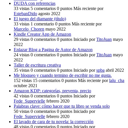
DUDA con referencias
33
vistas
5
comentarios
0
puntos
Más reciente por
EstebanDido
agosto 2022
El juego del diamante (título)
33
vistas
1
comentario
0
puntos
Más reciente por
Marcelo_Choren
mayo 2022
Kindle Creator App de Amazon
29
vistas
0
comentarios
0
puntos
Iniciado por
TitoJuan
mayo
2022
Enlazar Blog a Pagina de Autor de Amazon
24
vistas
0
comentarios
0
puntos
Iniciado por
TitoJuan
mayo
2022
Taller de escritura creativa
35
vistas
0
comentarios
0
puntos
Iniciado por
spba
abril 2022
Me bloqueo y cuando termino de escribir no me gusta.
152
vistas
15
comentarios
0
puntos
Más reciente por
lalu_cha
octubre 2021
Amazon KDP: categorías, preventa, precio
42
vistas
0
comentarios
0
puntos
Iniciado por
Fede_Supervielle
febrero 2020
Palabras clave: cómo hacer que tu libro se venda solo
50
vistas
0
comentarios
0
puntos
Iniciado por
Fede_Supervielle
febrero 2020
El lavado de cara de tu novela: la corrección
48
vistas
0
comentarios
0
puntos
Iniciado por