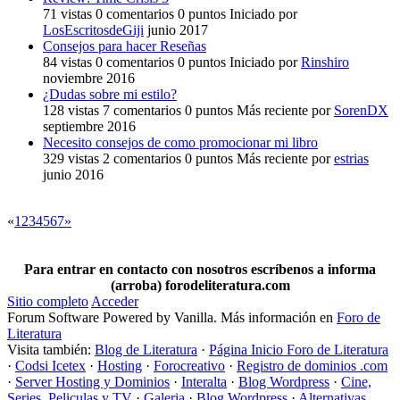
71
vistas
0
comentarios
0
puntos
Iniciado por
LosEscritosdeGiji
junio 2017
Consejos para hacer Reseñas
84
vistas
0
comentarios
0
puntos
Iniciado por
Rinshiro
noviembre 2016
¿Dudas sobre mi estilo?
128
vistas
7
comentarios
0
puntos
Más reciente por
SorenDX
septiembre 2016
Necesito consejos de como promocionar mi libro
329
vistas
2
comentarios
0
puntos
Más reciente por
estrias
junio 2016
«
1
2
3
4
5
6
7
»
Para entrar en contacto con nosotros escríbenos a informa
(arroba) forodeliteratura.com
Sitio completo
Acceder
Forum Software Powered by Vanilla. Más información en
Foro de
Literatura
Visita también:
Blog de Literatura
·
Página Inicio Foro de Literatura
·
Codsi Icetex
·
Hosting
·
Forocreativo
·
Registro de dominios .com
·
Server Hosting y Dominios
·
Interalta
·
Blog Wordpress
·
Cine,
Series, Peliculas y TV
·
Galeria
·
Blog Wordpress
·
Alternativas