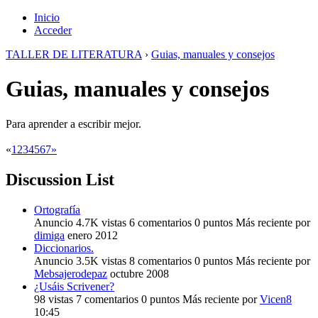
Inicio
Acceder
TALLER DE LITERATURA
›
Guias, manuales y consejos
Guias, manuales y consejos
Para aprender a escribir mejor.
«
1
2
3
4
5
6
7
»
Discussion List
Ortografía
Anuncio
4.7K
vistas
6
comentarios
0
puntos
Más reciente por
dimiga
enero 2012
Diccionarios.
Anuncio
3.5K
vistas
8
comentarios
0
puntos
Más reciente por
Mebsajerodepaz
octubre 2008
¿Usáis Scrivener?
98
vistas
7
comentarios
0
puntos
Más reciente por
Vicen8
10:45