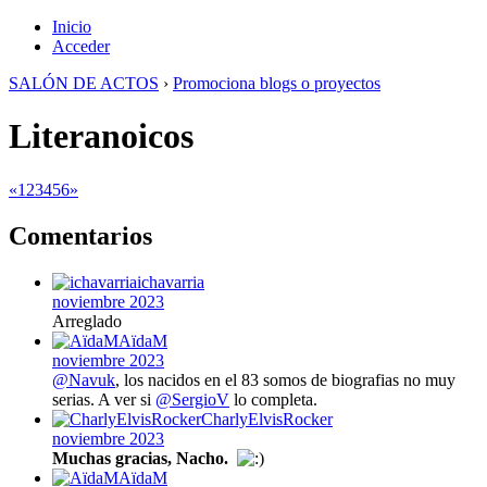
Inicio
Acceder
SALÓN DE ACTOS
›
Promociona blogs o proyectos
Literanoicos
«
1
2
3
4
5
6
»
Comentarios
ichavarria
noviembre 2023
Arreglado
AïdaM
noviembre 2023
@Navuk
, los nacidos en el 83 somos de biografias no muy
serias. A ver si
@SergioV
lo completa.
CharlyElvisRocker
noviembre 2023
Muchas gracias, Nacho.
AïdaM