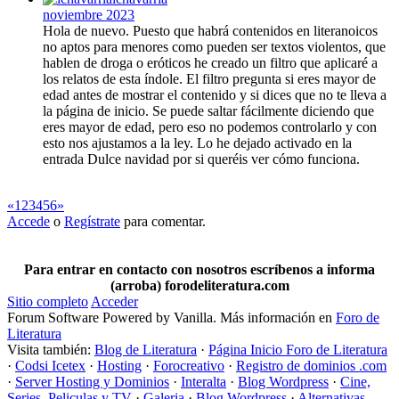
noviembre 2023
Hola de nuevo. Puesto que habrá contenidos en literanoicos
no aptos para menores como pueden ser textos violentos, que
hablen de droga o eróticos he creado un filtro que aplicaré a
los relatos de esta índole. El filtro pregunta si eres mayor de
edad antes de mostrar el contenido y si dices que no te lleva a
la página de inicio. Se puede saltar fácilmente diciendo que
eres mayor de edad, pero eso no podemos controlarlo y con
esto nos ajustamos a la ley. Lo he dejado activado en la
entrada Dulce navidad por si queréis ver cómo funciona.
«
1
2
3
4
5
6
»
Accede
o
Regístrate
para comentar.
Para entrar en contacto con nosotros escríbenos a informa
(arroba) forodeliteratura.com
Sitio completo
Acceder
Forum Software Powered by Vanilla. Más información en
Foro de
Literatura
Visita también:
Blog de Literatura
·
Página Inicio Foro de Literatura
·
Codsi Icetex
·
Hosting
·
Forocreativo
·
Registro de dominios .com
·
Server Hosting y Dominios
·
Interalta
·
Blog Wordpress
·
Cine,
Series, Peliculas y TV
·
Galeria
·
Blog Wordpress
·
Alternativas