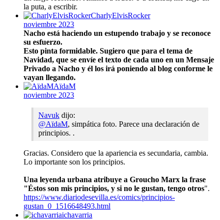
la puta, a escribir.
CharlyElvisRocker
noviembre 2023
Nacho está haciendo un estupendo trabajo y se reconoce
su esfuerzo.
Esto pinta formidable. Sugiero que para el tema de
Navidad, que se envíe el texto de cada uno en un Mensaje
Privado a Nacho y él los irá poniendo al blog conforme le
vayan llegando.
AïdaM
noviembre 2023
Navuk
dijo:
@AïdaM
, simpática foto. Parece una declaración de
principios. .
Gracias. Considero que la apariencia es secundaria, cambia.
Lo importante son los principios.
Una leyenda urbana atribuye a Groucho Marx la frase
"Éstos son mis principios, y si no le gustan, tengo otros
".
https://www.diariodesevilla.es/comics/principios-
gustan_0_1516648493.html
ichavarria