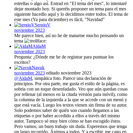
estrellas o algo así. Entrad en "El tema del mes", lo intentaré
dejar montado hoy. Si queréis proponer un tema para el mes
siguiente hacedlo aquí y lo decidimos entre todos. El tema de
este mes (Ya para diciembre) es fácil, "Navidad"
SergioV
noviembre 2023
Me parece bien, así no he de matarme mucho pensando un
tema
AïdaM
noviembre 2023
Pregunta: ¿Dónde me he de registrar para puntuar los
escritos?
Navuk
noviembre 2023
editado noviembre 2023
@AïdaM
, simpática foto. Parece una declaración de
principios. Por otra parte, me gusta el estilo de la página, es
sobria con un toque desenfadado. Veo que aún quedan cosas
por rellenar (al menos en la citada versión para móvil), como
la columna de la izquierda a la que se accede con un menú y
que está vacía. Luego los textos vienen sin firma de su autor.
Solo podemos saber de quién son cuando llegamos a las
etiquetas o por haber accedido a ellos a través del mismo
autor. Tampoco sé muy bien cómo se han escogido éstos.
Pero vamos, un buen trabajo sin duda. Esperemos que tenga
un largo recorrido. Ánimos a todos. Y a escribir, me cago en