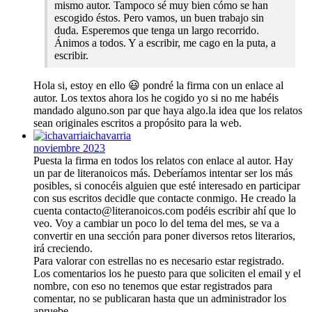
mismo autor. Tampoco sé muy bien cómo se han
escogido éstos. Pero vamos, un buen trabajo sin
duda. Esperemos que tenga un largo recorrido.
Ánimos a todos. Y a escribir, me cago en la puta, a
escribir.
Hola si, estoy en ello 😃 pondré la firma con un enlace al
autor. Los textos ahora los he cogido yo si no me habéis
mandado alguno.son par que haya algo.la idea que los relatos
sean originales escritos a propósito para la web.
ichavarria
noviembre 2023
Puesta la firma en todos los relatos con enlace al autor. Hay
un par de literanoicos más. Deberíamos intentar ser los más
posibles, si conocéis alguien que esté interesado en participar
con sus escritos decidle que contacte conmigo. He creado la
cuenta
contacto@literanoicos.com
podéis escribir ahí que lo
veo. Voy a cambiar un poco lo del tema del mes, se va a
convertir en una sección para poner diversos retos literarios,
irá creciendo.
Para valorar con estrellas no es necesario estar registrado.
Los comentarios los he puesto para que soliciten el email y el
nombre, con eso no tenemos que estar registrados para
comentar, no se publicaran hasta que un administrador los
apruebe.