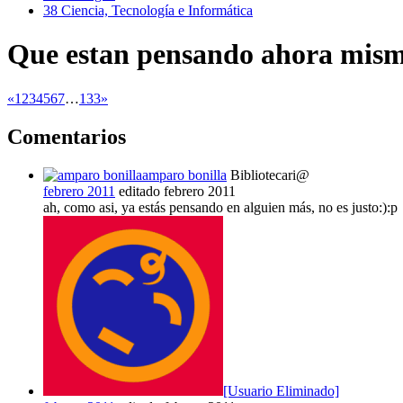
38
Ciencia, Tecnología e Informática
Que estan pensando ahora mis
«
1
2
3
4
5
6
7
…
133
»
Comentarios
amparo bonilla
Bibliotecari@
febrero 2011
editado febrero 2011
ah, como asi, ya estás pensando en alguien más, no es justo:):p
[Usuario Eliminado]