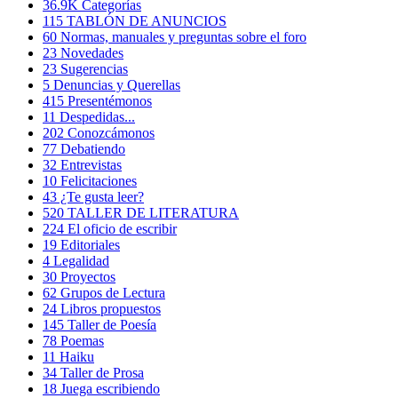
36.9K
Categorías
115
TABLÓN DE ANUNCIOS
60
Normas, manuales y preguntas sobre el foro
23
Novedades
23
Sugerencias
5
Denuncias y Querellas
415
Presentémonos
11
Despedidas...
202
Conozcámonos
77
Debatiendo
32
Entrevistas
10
Felicitaciones
43
¿Te gusta leer?
520
TALLER DE LITERATURA
224
El oficio de escribir
19
Editoriales
4
Legalidad
30
Proyectos
62
Grupos de Lectura
24
Libros propuestos
145
Taller de Poesía
78
Poemas
11
Haiku
34
Taller de Prosa
18
Juega escribiendo