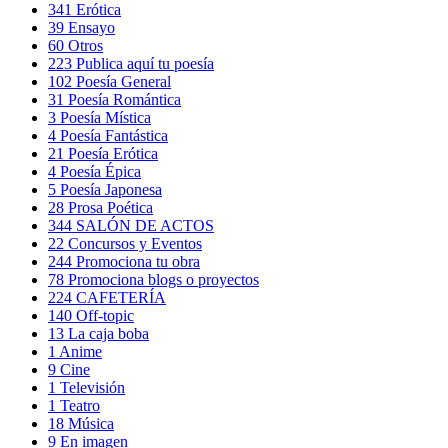
341
Erótica
39
Ensayo
60
Otros
223
Publica aquí tu poesía
102
Poesía General
31
Poesía Romántica
3
Poesía Mística
4
Poesía Fantástica
21
Poesía Erótica
4
Poesía Épica
5
Poesía Japonesa
28
Prosa Poética
344
SALÓN DE ACTOS
22
Concursos y Eventos
244
Promociona tu obra
78
Promociona blogs o proyectos
224
CAFETERÍA
140
Off-topic
13
La caja boba
1
Anime
9
Cine
1
Televisión
1
Teatro
18
Música
9
En imagen