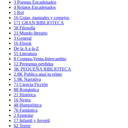
3
Poemas Encadenados
4
Relatos Encadenados
1
Rol
16
Guias, manuales y consejos
171
GRAN BIBLIOTECA
58
Filosofía
21
Mundo literario
3
General
16
Ebook
De la A a la Z
55
Literatura
8
Compra-Venta-Intercambio
12
Preguntas perdidas
3K
PEQUEÑA BIBLIOTECA
2.8K
Publica aquí tu relato
1.9K
Narrativa
71
Ciencia Ficción
88
Romántica
21
Histórica
16
Negra
48
Humorística
76
Fantástica
2
Epistolar
17
Infantil y Juvenil
62
Terror