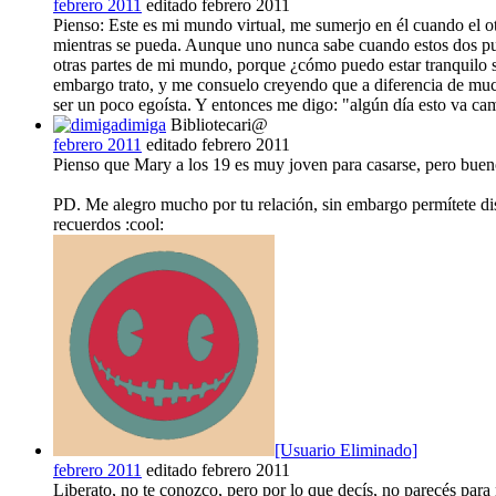
febrero 2011
editado febrero 2011
Pienso: Este es mi mundo virtual, me sumerjo en él cuando el ot
mientras se pueda. Aunque uno nunca sabe cuando estos dos pued
otras partes de mi mundo, porque ¿cómo puedo estar tranquilo s
embargo trato, y me consuelo creyendo que a diferencia de much
ser un poco egoísta. Y entonces me digo: "algún día esto va ca
dimiga
Bibliotecari@
febrero 2011
editado febrero 2011
Pienso que Mary a los 19 es muy joven para casarse, pero bue
PD. Me alegro mucho por tu relación, sin embargo permítete dis
recuerdos :cool:
[Usuario Eliminado]
febrero 2011
editado febrero 2011
Liberato, no te conozco, pero por lo que decís, no parecés para 