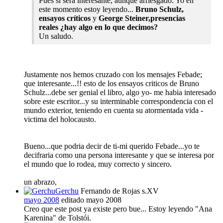
Pues sí será interesante, aunque arriesgado. Yo en
este momento estoy leyendo...
Bruno Schulz,
ensayos críticos
y
George Steiner,presencias
reales ¿hay algo en lo que decimos?
Un saludo.
Justamente nos hemos cruzado con los mensajes Febade;
que interesante...!! esto de los ensayos criticos de Bruno
Schulz...debe ser genial el libro, algo yo- me habia interesado
sobre este escritor...y su interminable correspondencia con el
mundo exterior, teniendo en cuenta su atormentada vida -
victima del holocausto.
Bueno...que podria decir de ti-mi querido Febade...yo te
decifraria como una persona interesante y que se interesa por
el mundo que lo rodea, muy correcto y sincero.
un abrazo,
Gerchu
Fernando de Rojas s.XV
mayo 2008
editado mayo 2008
Creo que este post ya existe pero bue... Estoy leyendo "Ana
Karenina" de Tolstói.