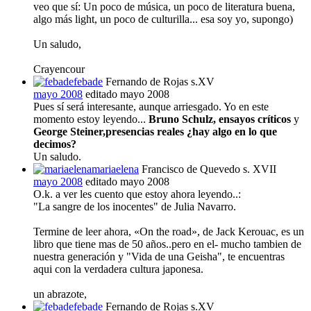
veo que sí: Un poco de música, un poco de literatura buena,
algo más light, un poco de culturilla... esa soy yo, supongo)
Un saludo,
Crayencour
febade
Fernando de Rojas s.XV
mayo 2008
editado mayo 2008
Pues sí será interesante, aunque arriesgado. Yo en este
momento estoy leyendo...
Bruno Schulz, ensayos críticos
y
George Steiner,presencias reales ¿hay algo en lo que
decimos?
Un saludo.
mariaelena
Francisco de Quevedo s. XVII
mayo 2008
editado mayo 2008
O.k. a ver les cuento que estoy ahora leyendo..:
"La sangre de los inocentes" de Julia Navarro.
Termine de leer ahora, «On the road», de Jack Kerouac, es un
libro que tiene mas de 50 años..pero en el- mucho tambien de
nuestra generación y "Vida de una Geisha", te encuentras
aqui con la verdadera cultura japonesa.
un abrazote,
febade
Fernando de Rojas s.XV