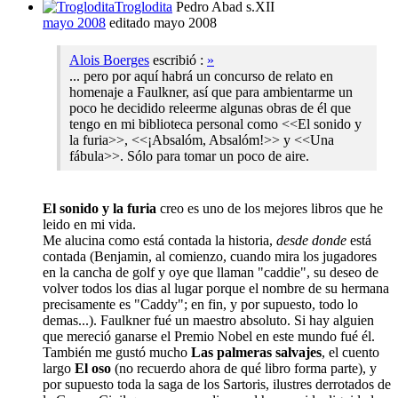
Troglodita
Pedro Abad s.XII
mayo 2008
editado mayo 2008
Alois Boerges
escribió :
»
... pero por aquí habrá un concurso de relato en
homenaje a Faulkner, así que para ambientarme un
poco he decidido releerme algunas obras de él que
tengo en mi biblioteca personal como <<El sonido y
la furia>>, <<¡Absalóm, Absalóm!>> y <<Una
fábula>>. Sólo para tomar un poco de aire.
El sonido y la furia
creo es uno de los mejores libros que he
leido en mi vida.
Me alucina como está contada la historia,
desde
donde
está
contada (Benjamin, al comienzo, cuando mira los jugadores
en la cancha de golf y oye que llaman "caddie", su deseo de
volver todos los dias al lugar porque el nombre de su hermana
precisamente es "Caddy"; en fin, y por supuesto, todo lo
demas...). Faulkner fué un maestro absoluto. Si hay alguien
que mereció ganarse el Premio Nobel en este mundo fué él.
También me gustó mucho
Las palmeras salvajes
, el cuento
largo
El oso
(no recuerdo ahora de qué libro forma parte), y
por supuesto toda la saga de los Sartoris, ilustres derrotados de