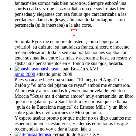
fantasmeles somos más bien nosotros. Siempre esbozé una
sonrisa cada vez que Lizzy soltaba una de sus ironías bien
pensadas y elegantes con esa finura que caracterizaba a las
verdaderas damas inglesas, aún cuando la protagonista no
pertenecía (ni le intersaba) a la alta corte.
***
*
Señorita Eyre, me enamoré de usted, ¡como hago para
evitarlo!, su dulzura, su naturaleza franca, sincera e inocente
me embelesaron, toda la semana por las noches soñaba con
tener sus manitos entre las mías y acercarme hasta su rostro y
atisbar sus pensamientos en el fondo de sus ojos, besarla.
hatshepsut
Juan Boscán s.XVI
junio 2008
editado junio 2008
Pues yo acabé hace una semana "El juego del Angel" de
Zafón y "el niño del pijama de rayas" ambos me encantaron.
Ahora estoy a tres bandas leyendo una novela de federico
Moccia "Scusa ma ti chiamo amore" muy entretenida, un libro
que me regalarón para Sant Jordi muy curioso que se llama
"guía de la Barcelona mágica" de Ernesto Milla" y un libro
sobre grandes civilizaciones de Mesopotamia.
Y espero acabar pronto por que mejor no os digo cuantos me
esperan aún en las estanterias, y además entre todos los que
reocmendais no voy a dar a basto. jajaja
artemisa
Fernando de Rojas s.XV