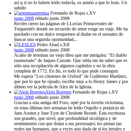
asi q si no lo habeis leido todavía, os animo a que lo leais. Un
saludo
artemisa
Fernando de Rojas s.XV
junio 2008
editado junio 2008
Recién cierro las páginas de LLuvias Primaverales de
Turgueniév donde un recuerdo de amor exige un viaje. Me ha
quedado con un dulce resquemor al dudar en el sensatez de
buscar una segunda oportunidad...
LES
Pedro Abad s.XII
junio 2008
editado junio 2008
Acabo de terminar un viejo libro que me intrigaba: "El diablo
enamorado" de Jaques Cazotte. Que rabia me da saber que es
sólo una recopilación de algunos capítulos y no la obra
completa de 1772. En fin, es todo lo que pude conseguir.
Me espera "Los crimenes de Oxford" de Guillermo Martínez,
que por lo que he ojeado, escribe muy a lo Henry James y por
último ver la pelicula de Alex de la Iglesia.
Alois Boerges
Fernando de Rojas s.XV
junio 2008
editado junio 2008
Gracias a una amiga del Foro, opté por la novela victoriana,
en estas últimas tres semanas he leído Orgullo y prejuicio de
Jane Austen y Jane Eyre de Chralotte Brontë. Esta escritoras
son grandes, que nivel, que profundidad sicológica y de
sentimientos con que dotan a sus personajes; los pintan tan
reales tan humanos, que a veces uno duda de si los irreales y