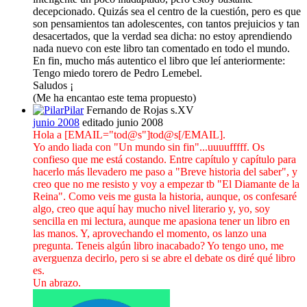
decepcionado. Quizás sea el centro de la cuestión, pero es que
son pensamientos tan adolescentes, con tantos prejuicios y tan
desacertados, que la verdad sea dicha: no estoy aprendiendo
nada nuevo con este libro tan comentado en todo el mundo.
En fin, mucho más autentico el libro que leí anteriormente:
Tengo miedo torero de Pedro Lemebel.
Saludos ¡
(Me ha encantao este tema propuesto)
Pilar
Fernando de Rojas s.XV
junio 2008
editado junio 2008
Hola a [EMAIL="tod@s"]tod@s[/EMAIL].
Yo ando liada con "Un mundo sin fin"...uuuufffff. Os
confieso que me está costando. Entre capítulo y capítulo para
hacerlo más llevadero me paso a "Breve historia del saber", y
creo que no me resisto y voy a empezar tb "El Diamante de la
Reina". Como veis me gusta la historia, aunque, os confesaré
algo, creo que aquí hay mucho nivel literario y, yo, soy
sencilla en mi lectura, aunque me apasiona tener un libro en
las manos. Y, aprovechando el momento, os lanzo una
pregunta. Teneis algún libro inacabado? Yo tengo uno, me
averguenza decirlo, pero si se abre el debate os diré qué libro
es.
Un abrazo.