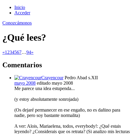
Inicio
Acceder
Conozcámonos
¿Qué lees?
«
1
2
3
4
5
6
7
…
94
»
Comentarios
Crayencour
Pedro Abad s.XII
mayo 2008
editado mayo 2008
Me parece una idea estupenda...
(y estoy absolutamente sonrojada)
(Os dejaré permanecer en ese engaño, no es dañino para
nadie, pero soy bastante normalita)
A ver: Alois, Mariaelena, todos, everybody!: ¿Qué estais
leyendo? ¿Considerais que os retrata? (Si analizo mis lecturas