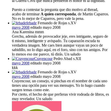
la Guerra Civil que nunca perdieron el honor ni la dignidad.
Puesto a contestar la pregunta que dio motivo al thread,
acabo de terminar
A quien corresponda
, de Martin Caparros.
No es lo mejor de Caparros, pero vale la pena.
febade
Fernando de Rojas s.XV
mayo 2008
editado mayo 2008
Ana Karenina mmm
Gerchu, además de provocador jeje, eres intrigante, seguro de
ti mismo, inteligente y avispado. Tu caparazón escuda tu
verdadera imagen. Me caes bien aunque vayas un poco de
sabidillo, no lo digo aquí, en el foro, sino con tus amigos. Por
lo menos eso me parece, tú dirás. Un saludo
Crayencour
Pedro Abad s.XII
mayo 2008
editado mayo 2008
kkk
febade
Fernando de Rojas s.XV
mayo 2008
editado mayo 2008
Crayencour, un consejo, si pinchas en el nombre de cada uno
tienes una opción para ver sus mensajes. Yo lo hago cuando
surgen temas como este.
Por cierto, el hecho de que prefieras vivir rodeada de libros, es
muy revelador. Un saludo