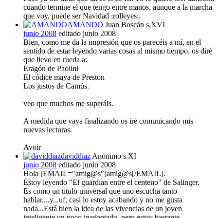
cuando termine el que tengo entre manos, aunque a la marcha
que voy, puede ser Navidad :rolleyes:.
AMANDO
Juan Boscán s.XVI
junio 2008
editado junio 2008
Bien, como me da la impresión que os parecéis a mí, en el
sentido de estar leyendo varias cosas al mismo tiempo, os diré
que llevo en rueda a:
Eragón de Paolini
El códice maya de Preston
Los justos de Camús.
veo que muchos me superáis.
A medida que vaya finalizando os iré comunicando mis
nuevas lecturas.
Avoir
daviddiaz
Anónimo s.XI
junio 2008
editado junio 2008
Hola [EMAIL="amig@s"]amig@s[/EMAIL].
Estoy leyendo "El guardian entre el centeno" de Salinger.
Es como un titulo universal que uno escucha tanto
hablar....y...uf, casi lo estoy acabando y no me gusta
nada...Está bien la idea de las vivencias de un joven
inteligente un poco inadaptado, pero estoy bastante