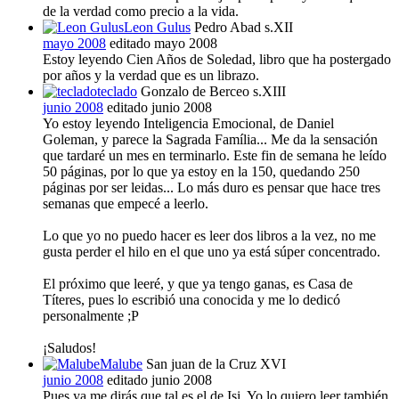
de la verdad como precio a la vida.
Leon Gulus
Pedro Abad s.XII
mayo 2008
editado mayo 2008
Estoy leyendo Cien Años de Soledad, libro que ha postergado
por años y la verdad que es un librazo.
teclado
Gonzalo de Berceo s.XIII
junio 2008
editado junio 2008
Yo estoy leyendo Inteligencia Emocional, de Daniel
Goleman, y parece la Sagrada Família... Me da la sensación
que tardaré un mes en terminarlo. Este fin de semana he leído
50 páginas, por lo que ya estoy en la 150, quedando 250
páginas por ser leidas... Lo más duro es pensar que hace tres
semanas que empecé a leerlo.
Lo que yo no puedo hacer es leer dos libros a la vez, no me
gusta perder el hilo en el que uno ya está súper concentrado.
El próximo que leeré, y que ya tengo ganas, es Casa de
Títeres, pues lo escribió una conocida y me lo dedicó
personalmente ;P
¡Saludos!
Malube
San juan de la Cruz XVI
junio 2008
editado junio 2008
Pues ya me dirás que tal es el de Isi. Yo lo quiero leer también,