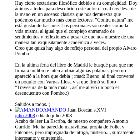
Hay cierto sectarismo filosófico debido a su complejidad. Doy
ánimos a todos para descubrir a este autor el cual nos lleva de
la mano en un ascenso clasista que nos demuestra que
podemos dar mucho más como lectores. "Contra natura" me
está gustando bastante. Los personajes son reales como la
vida misma, al igual que el complejo entramado de
sentimientos y reflexiones a pesar de que nos muestre de una
manera tan exquisitamente académica a veces.
Creo que quizá hay algo de reflejo personal del propio Alvaro
Pombo.
En la ultima feria del libro de Madrid le busqué para que me
firmara un libro e intercambiar algunas palabras, pero no
apareció a la hora que debia ¡ :mad: Bueno, al final conversé
un poquito con Vargas Llosa y sí que firmó su libro
"Travesura de la niña mala", así me alivió un poco el
desencuentro con Pombo.:)
Saludos a todos. ¡
AMANDO
Juan Boscán s.XVI
julio 2008
editado julio 2008
Acabo de leer La Escriba, de nuestro compañero Antonio
Garrido. Me ha parecido maravillosa, propia de Follet y
Falcones, pero impregnada de intriga, misterio..., sumamente
interesante y entretenida.