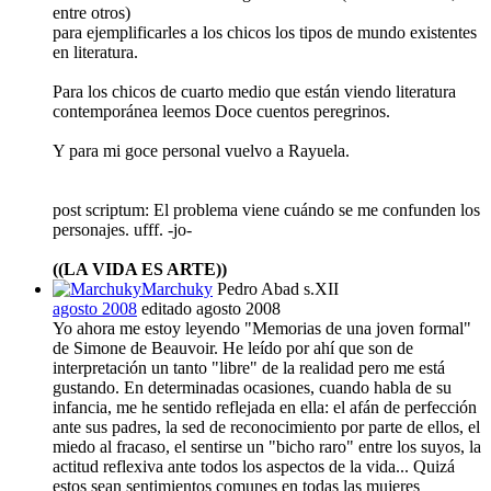
entre otros)
para ejemplificarles a los chicos los tipos de mundo existentes
en literatura.
Para los chicos de cuarto medio que están viendo literatura
contemporánea leemos Doce cuentos peregrinos.
Y para mi goce personal vuelvo a Rayuela.
post scriptum: El problema viene cuándo se me confunden los
personajes. ufff. -jo-
((LA VIDA ES ARTE))
Marchuky
Pedro Abad s.XII
agosto 2008
editado agosto 2008
Yo ahora me estoy leyendo "Memorias de una joven formal"
de Simone de Beauvoir. He leído por ahí que son de
interpretación un tanto "libre" de la realidad pero me está
gustando. En determinadas ocasiones, cuando habla de su
infancia, me he sentido reflejada en ella: el afán de perfección
ante sus padres, la sed de reconocimiento por parte de ellos, el
miedo al fracaso, el sentirse un "bicho raro" entre los suyos, la
actitud reflexiva ante todos los aspectos de la vida... Quizá
estos sean sentimientos comunes en todas las mujeres