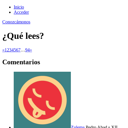
Inicio
Acceder
Conozcámonos
¿Qué lees?
«
1
2
3
4
5
6
7
…
94
»
Comentarios
Zulema
Pedro Abad s.XII