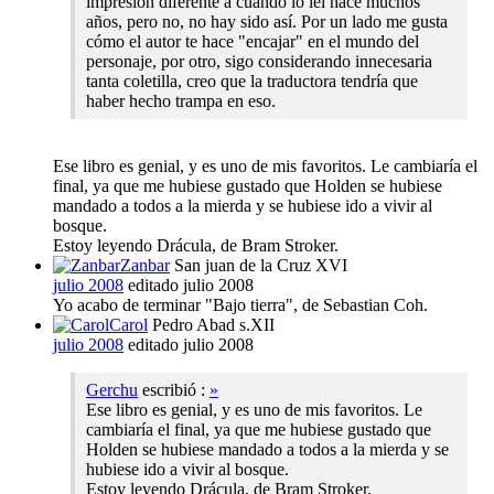
impresión diferente a cuando lo leí hace muchos
años, pero no, no hay sido así. Por un lado me gusta
cómo el autor te hace "encajar" en el mundo del
personaje, por otro, sigo considerando innecesaria
tanta coletilla, creo que la traductora tendría que
haber hecho trampa en eso.
Ese libro es genial, y es uno de mis favoritos. Le cambiaría el
final, ya que me hubiese gustado que Holden se hubiese
mandado a todos a la mierda y se hubiese ido a vivir al
bosque.
Estoy leyendo Drácula, de Bram Stroker.
Zanbar
San juan de la Cruz XVI
julio 2008
editado julio 2008
Yo acabo de terminar "Bajo tierra", de Sebastian Coh.
Carol
Pedro Abad s.XII
julio 2008
editado julio 2008
Gerchu
escribió :
»
Ese libro es genial, y es uno de mis favoritos. Le
cambiaría el final, ya que me hubiese gustado que
Holden se hubiese mandado a todos a la mierda y se
hubiese ido a vivir al bosque.
Estoy leyendo Drácula, de Bram Stroker.