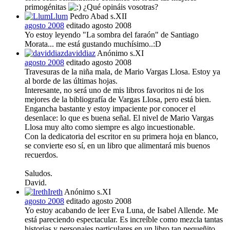
primogénitas
¿Qué opináis vosotras?
Llum
Pedro Abad s.XII
agosto 2008
editado agosto 2008
Yo estoy leyendo "La sombra del faraón" de Santiago
Morata... me está gustando muchísimo..:D
daviddiaz
Anónimo s.XI
agosto 2008
editado agosto 2008
Travesuras de la niña mala, de Mario Vargas Llosa. Estoy ya
al borde de las últimas hojas.
Interesante, no será uno de mis libros favoritos ni de los
mejores de la bibliografía de Vargas Llosa, pero está bien.
Engancha bastante y estoy impaciente por conocer el
desenlace: lo que es buena señal. El nivel de Mario Vargas
Llosa muy alto como siempre es algo incuestionable.
Con la dedicatoria del escritor en su primera hoja en blanco,
se convierte eso sí, en un libro que alimentará mis buenos
recuerdos.
Saludos.
David.
Ireth
Anónimo s.XI
agosto 2008
editado agosto 2008
Yo estoy acabando de leer Eva Luna, de Isabel Allende. Me
está pareciendo espectacular. Es increíble como mezcla tantas
historias y personajes particulares en un libro tan pequeñito.