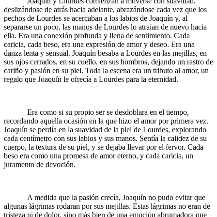
Joaquín y Lourdes comienzan a moverse con suavidad,
deslizándose de atrás hacia adelante, abrazándose cada vez que los
pechos de Lourdes se acercaban a los labios de Joaquín y, al
separarse un poco, las manos de Lourdes lo atraían de nuevo hacia
ella. Era una conexión profunda y llena de sentimiento. Cada
caricia, cada beso, era una expresión de amor y deseo. Era una
danza lenta y sensual. Joaquín besaba a Lourdes en las mejillas, en
sus ojos cerrados, en su cuello, en sus hombros, dejando un rastro de
cariño y pasión en su piel. Toda la escena era un tributo al amor, un
regalo que Joaquín le ofrecía a Lourdes para la eternidad.
Era como si su propio ser se desdoblara en el tiempo,
recordando aquella ocasión en la que hizo el amor por primera vez.
Joaquín se perdía en la suavidad de la piel de Lourdes, explorando
cada centímetro con sus labios y sus manos. Sentía la calidez de su
cuerpo, la textura de su piel, y se dejaba llevar por el fervor. Cada
beso era como una promesa de amor eterno, y cada caricia, un
juramento de devoción.
A medida que la pasión crecía, Joaquín no pudo evitar que
algunas lágrimas rodaran por sus mejillas. Estas lágrimas no eran de
tristeza ni de dolor, sino más bien de una emoción abrumadora que