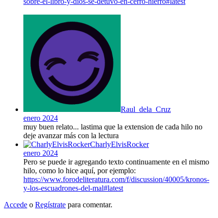
sobre-el-libro-y-dios-se-detuvo-en-cerro-hierro#latest
Raul_dela_Cruz
enero 2024
muy buen relato... lastima que la extension de cada hilo no
deje avanzar más con la lectura
CharlyElvisRocker
enero 2024
Pero se puede ir agregando texto continuamente en el mismo
hilo, como lo hice aquí, por ejemplo:
https://www.forodeliteratura.com/f/discussion/40005/kronos-
y-los-escuadrones-del-mal#latest
Accede
o
Regístrate
para comentar.