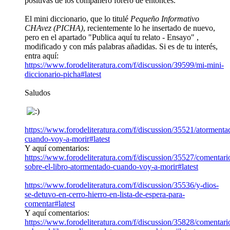
positivas de los compañero forero de entonces.
El mini diccionario, que lo titulé
Pequeño Informativo
CHAvez (PICHA)
, recientemente lo he insertado de nuevo,
pero en el apartado "Publica aquí tu relato - Ensayo" ,
modificado y con más palabras añadidas. Si es de tu interés,
entra aquí:
https://www.forodeliteratura.com/f/discussion/39599/mi-mini-
diccionario-picha#latest
Saludos
https://www.forodeliteratura.com/f/discussion/35521/atormenta
cuando-voy-a-morir#latest
Y aquí comentarios:
https://www.forodeliteratura.com/f/discussion/35527/comentari
sobre-el-libro-atormentado-cuando-voy-a-morir#latest
https://www.forodeliteratura.com/f/discussion/35536/y-dios-
se-detuvo-en-cerro-hierro-en-lista-de-espera-para-
comentar#latest
Y aquí comentarios:
https://www.forodeliteratura.com/f/discussion/35828/comentari