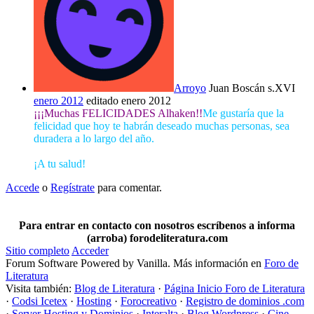
Arroyo
Juan Boscán s.XVI
enero 2012
editado enero 2012
¡¡¡Muchas FELICIDADES Alhaken!!
Me gustaría que la
felicidad que hoy te habrán deseado muchas personas, sea
duradera a lo largo del año.
¡A tu salud!
Accede
o
Regístrate
para comentar.
Para entrar en contacto con nosotros escríbenos a informa
(arroba) forodeliteratura.com
Sitio completo
Acceder
Forum Software Powered by Vanilla. Más información en
Foro de
Literatura
Visita también:
Blog de Literatura
·
Página Inicio Foro de Literatura
·
Codsi Icetex
·
Hosting
·
Forocreativo
·
Registro de dominios .com
·
Server Hosting y Dominios
·
Interalta
·
Blog Wordpress
·
Cine,