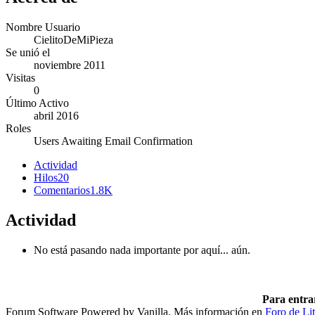
Nombre Usuario
CielitoDeMiPieza
Se unió el
noviembre 2011
Visitas
0
Último Activo
abril 2016
Roles
Users Awaiting Email Confirmation
Actividad
Hilos
20
Comentarios
1.8K
Actividad
No está pasando nada importante por aquí... aún.
Para entra
Forum Software Powered by Vanilla. Más información en
Foro de Lit