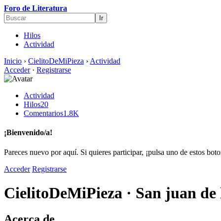
Foro de Literatura
Hilos
Actividad
Inicio
›
CielitoDeMiPieza
›
Actividad
Acceder
·
Registrarse
Actividad
Hilos
20
Comentarios
1.8K
¡Bienvenido/a!
Pareces nuevo por aquí. Si quieres participar, ¡pulsa uno de estos bot
Acceder
Registrarse
CielitoDeMiPieza
·
San juan de
Acerca de