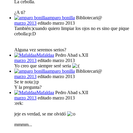
La cebolla.
¿A ti?
amparo bonilla
Bibliotecari@
marzo 2013
editado marzo 2013
También:)cuando quiero limpiar los ojos no es sino que pique
cebolla:p:D
Alguna vez seremos serios?
Mafaldaa
Pedro Abad s.XII
marzo 2013
editado marzo 2013
Yo creo que siempre seré seria
amparo bonilla
Bibliotecari@
marzo 2013
editado marzo 2013
Se te nota:):p
Y la pregunta?
Mafaldaa
Pedro Abad s.XII
marzo 2013
editado marzo 2013
:eek:
jeje es verdad, se me olvidó
mmmm...