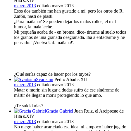
Hita s.XIV
marzo 2013
editado marzo 2013
Esos dos también me han gustado a mí, pero los otros de R.
Zafón, nasti de plasti.
¿Para mañana? Se pueden dejar los malos rollos, el mal
humor, la mala leche.
Mi pequeña acaba de - en broma, dice- tirarme al suelo todos
los granos de una granada desgranada. Iba a enfadarme y he
pensado: '¡Vuelva Ud. mañana!'.
¿Qué serías capaz de hacer por los tuyos?
Svartsinn
Pedro Abad s.XII
marzo 2013
editado marzo 2013
Matar o morir, sin lugar a dudas sufro de ese síndrome de
mártir de llegar a morir protegiendo lo que amo.
¿Te suicidarías?
Gracia Gabriel
Juan Ruiz, el Arcipreste de
Hita s.XIV
marzo 2013
editado marzo 2013
No niego haber acariciado esa idea, ni tampoco haber jugado