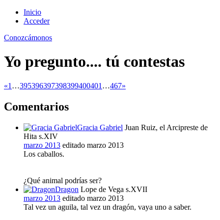
Inicio
Acceder
Conozcámonos
Yo pregunto.... tú contestas
«
1
…
395
396
397
398
399
400
401
…
467
»
Comentarios
Gracia Gabriel
Juan Ruiz, el Arcipreste de
Hita s.XIV
marzo 2013
editado marzo 2013
Los caballos.
¿Qué animal podrías ser?
Dragon
Lope de Vega s.XVII
marzo 2013
editado marzo 2013
Tal vez un aguila, tal vez un dragón, vaya uno a saber.