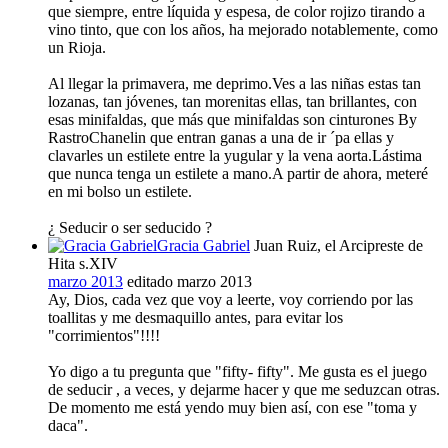
que siempre, entre líquida y espesa, de color rojizo tirando a
vino tinto, que con los años, ha mejorado notablemente, como
un Rioja.
Al llegar la primavera, me deprimo.Ves a las niñas estas tan
lozanas, tan jóvenes, tan morenitas ellas, tan brillantes, con
esas minifaldas, que más que minifaldas son cinturones By
RastroChanelin que entran ganas a una de ir ´pa ellas y
clavarles un estilete entre la yugular y la vena aorta.Lástima
que nunca tenga un estilete a mano.A partir de ahora, meteré
en mi bolso un estilete.
¿ Seducir o ser seducido ?
Gracia Gabriel
Juan Ruiz, el Arcipreste de
Hita s.XIV
marzo 2013
editado marzo 2013
Ay, Dios, cada vez que voy a leerte, voy corriendo por las
toallitas y me desmaquillo antes, para evitar los
"corrimientos"!!!!
Yo digo a tu pregunta que "fifty- fifty". Me gusta es el juego
de seducir , a veces, y dejarme hacer y que me seduzcan otras.
De momento me está yendo muy bien así, con ese "toma y
daca".