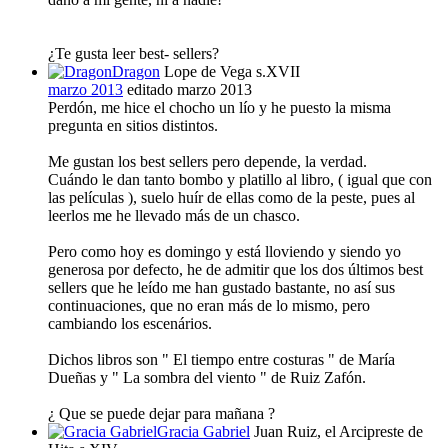
¿Te gusta leer best- sellers?
Dragon
Lope de Vega s.XVII
marzo 2013
editado marzo 2013
Perdón, me hice el chocho un lío y he puesto la misma
pregunta en sitios distintos.
Me gustan los best sellers pero depende, la verdad.
Cuándo le dan tanto bombo y platillo al libro, ( igual que con
las películas ), suelo huír de ellas como de la peste, pues al
leerlos me he llevado más de un chasco.
Pero como hoy es domingo y está lloviendo y siendo yo
generosa por defecto, he de admitir que los dos últimos best
sellers que he leído me han gustado bastante, no así sus
continuaciones, que no eran más de lo mismo, pero
cambiando los escenários.
Dichos libros son " El tiempo entre costuras " de María
Dueñas y " La sombra del viento " de Ruiz Zafón.
¿ Que se puede dejar para mañana ?
Gracia Gabriel
Juan Ruiz, el Arcipreste de