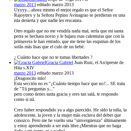
marzo 2013
editado marzo 2013
Uyyyy....ahora mismo el mejor regalo es que el Señor
Rajoytrex y la Señora Pepino Avinagrao se perdieran en una
isla desierta y que nadie les rescatara.
Otro regalo que no me vendría nada mal, sería que mi santa
perra se hechara novio y le bajara esas calenturas que con la
primavera le han entrado, que me tiene las esquinas de los
sofás más lisas que el culo de un bebé.
¿ Cuánto hace que no te tomas libertades ?
Gracia Gabriel
Juan Ruiz, el Arcipreste de
Hita s.XIV
marzo 2013
editado marzo 2013
¡Dragoncito mío!
Esta sección no es "¿Cuánto tiempo hace que no?... SE trata
de "Tú preguntas y..."
pero como tienes tanta gracia y eres tan salá, te respondo
como si ná.
Creo haber respondido ya a algo parecido. He sido la niña, la
adolescente, la joven y la mujer más esclava del deber que
conozco. Pero me he vuelto una "sinvergüenza" últimamente
y estoy aprendiendo a ser más libre.¡Mientras que no haga
daño a mi gente, ni a nadie!