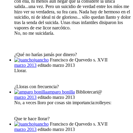
con ella, ni menos aún negar que la consideré la única
salida...una vez. Pero un suicidio de verdad entre los míos me
hizo ver su verdadera, su fea cara. Nada hay de hermoso en el
suicidio, ni de ideal ni de glorioso... sólo quedan llanto y dolor
tras la senda del suicida. Unas risas infantiles disiparon los
vapores de ese licor narcótico.
No, no me suicidaría.
¿Qué no harías jamás por dinero?
juancho
Francisco de Quevedo s. XVII
marzo 2013
editado marzo 2013
Llorar.
¿Lloras con frecuencia?
amparo bonilla
Bibliotecari@
marzo 2013
editado marzo 2013
No, a veces lloro por cosas sin importancia:rolleyes:
Que te hace llorar?
juancho
Francisco de Quevedo s. XVII
marzo 2013
editado marzo 2013