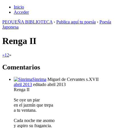
Inicio
Acceder
PEQUEÑA BIBLIOTECA
›
Publica aquí tu poesía
›
Poesía
Japonesa
Renga II
«
1
2
»
Comentarios
Sinrima
Miguel de Cervantes s.XVII
abril 2013
editado abril 2013
Renga II
Se oye un piar
en el jazmín que trepa
a tu ventana.
Cada noche me asomo
y aspiro su fragancia.