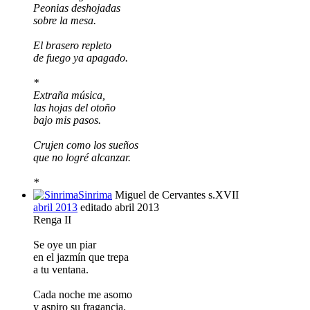
Peonias deshojadas
sobre la mesa.
El brasero repleto
de fuego ya apagado.
*
Extraña música,
las hojas del otoño
bajo mis pasos.
Crujen como los sueños
que no logré alcanzar.
*
Sinrima
Miguel de Cervantes s.XVII
abril 2013
editado abril 2013
Renga II
Se oye un piar
en el jazmín que trepa
a tu ventana.
Cada noche me asomo
y aspiro su fragancia.