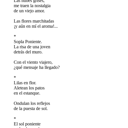
Las nubes grises,
me traen la nostalgia
de un viejo amor.
Las flores marchitadas
¡y aún en mí el aroma!...
*
Sopla Poniente.
La risa de una joven
detrás del muro.
Con el viento viajero,
¿qué mensaje ha llegado?
*
Lilas en flor.
Aletean los patos
en el estanque.
Ondulan los reflejos
de la puesta de sol.
*
El sol poniente