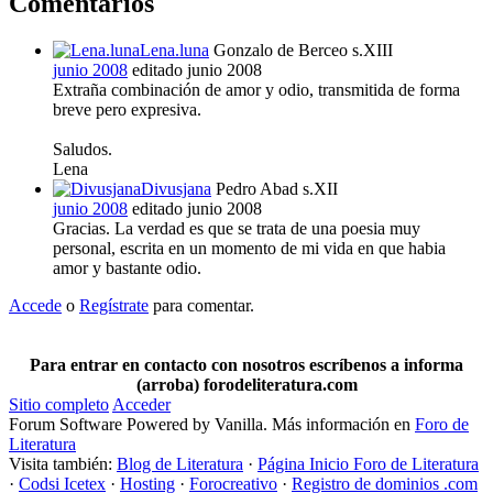
Comentarios
Lena.luna
Gonzalo de Berceo s.XIII
junio 2008
editado junio 2008
Extraña combinación de amor y odio, transmitida de forma
breve pero expresiva.
Saludos.
Lena
Divusjana
Pedro Abad s.XII
junio 2008
editado junio 2008
Gracias. La verdad es que se trata de una poesia muy
personal, escrita en un momento de mi vida en que habia
amor y bastante odio.
Accede
o
Regístrate
para comentar.
Para entrar en contacto con nosotros escríbenos a informa
(arroba) forodeliteratura.com
Sitio completo
Acceder
Forum Software Powered by Vanilla. Más información en
Foro de
Literatura
Visita también:
Blog de Literatura
·
Página Inicio Foro de Literatura
·
Codsi Icetex
·
Hosting
·
Forocreativo
·
Registro de dominios .com