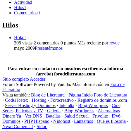
Actividad
Hilos
1
Comentarios
9
Hilos
Hola.!
305
vistas
2
comentarios
0
puntos
Más reciente por
revue
mayo 2009
Presentémonos
Para entrar en contacto con nosotros escríbenos a informa
(arroba) forodeliteratura.com
Sitio completo
Acceder
Forum Software Powered by Vanilla. Más información en
Foro de
Literatura
Visita también:
Blog de Literatura
·
Página Inicio Foro de Literatura
·
Codsi Icetex
·
Hosting
·
Forocreativo
·
Registro de dominios .com
·
Server Hosting y Dominios
·
Interalta
·
Blog Wordpress
·
Cine,
Series, Peliculas y TV
·
Galeria
·
Blog Wordpress
·
Alternativas
Dinero Ya
·
Ver DNS
·
Batallas
·
Salud Sexual
·
Frivolite
·
IPv6
·
Dominios
·
PHP Hispano
·
Nidohost
·
Lanzamos
·
Que es filosofia
·
Nexo Comercial
·
Sidoc