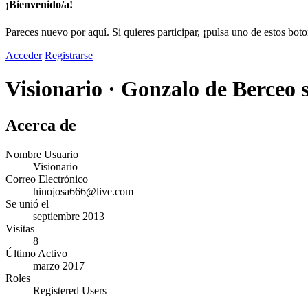
¡Bienvenido/a!
Pareces nuevo por aquí. Si quieres participar, ¡pulsa uno de estos bot
Acceder
Registrarse
Visionario
·
Gonzalo de Berceo s
Acerca de
Nombre Usuario
Visionario
Correo Electrónico
hinojosa6
66@live.c
om
Se unió el
septiembre 2013
Visitas
8
Último Activo
marzo 2017
Roles
Registered Users