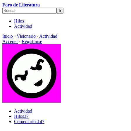
Foro de Literatura
Hilos
Actividad
Inicio
›
Visionario
›
Actividad
Acceder
·
Registrarse
Actividad
Hilos
37
Comentarios
147