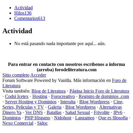
Actividad
Hilos
136
Comentarios
613
Actividad
No está pasando nada importante por aquí... aún.
Para entrar en contacto con nosotros escríbenos a informa
(arroba) forodeliteratura.com
Sitio completo
Acceder
Forum Software Powered by Vanilla. Más información en
Foro de
Literatura
Visita también:
Blog de Literatura
·
Página Inicio Foro de Literatura
·
Codsi Icetex
·
Hosting
·
Forocreativo
·
Registro de dominios .com
·
Server Hosting y Dominios
·
Interalta
·
Blog Wordpress
·
Cine,
Series, Peliculas y TV
·
Galeria
·
Blog Wordpress
·
Alternativas
Dinero Ya
·
Ver DNS
·
Batallas
·
Salud Sexual
·
Frivolite
·
IPv6
·
Dominios
·
PHP Hispano
·
Nidohost
·
Lanzamos
·
Que es filosofia
·
Nexo Comercial
·
Sidoc