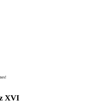
ones!
uz XVI