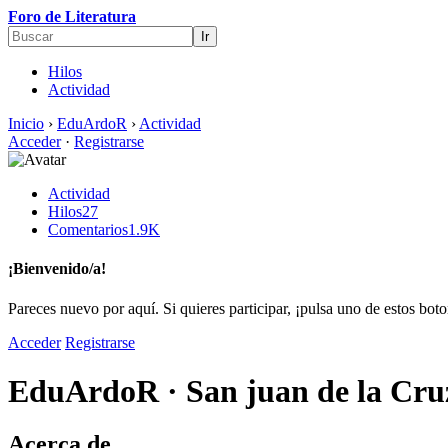
Foro de Literatura
Hilos
Actividad
Inicio
›
EduArdoR
›
Actividad
Acceder
·
Registrarse
Actividad
Hilos
27
Comentarios
1.9K
¡Bienvenido/a!
Pareces nuevo por aquí. Si quieres participar, ¡pulsa uno de estos bot
Acceder
Registrarse
EduArdoR
·
San juan de la Cr
Acerca de