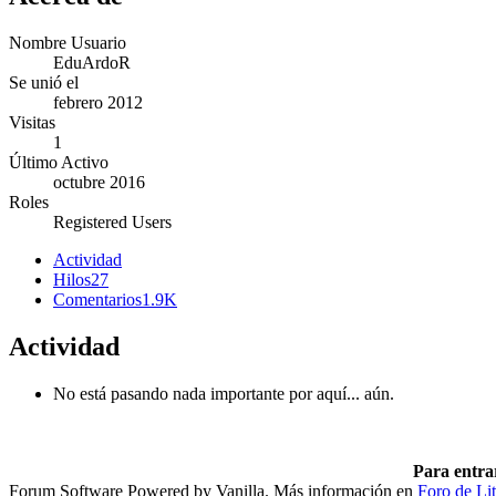
Nombre Usuario
EduArdoR
Se unió el
febrero 2012
Visitas
1
Último Activo
octubre 2016
Roles
Registered Users
Actividad
Hilos
27
Comentarios
1.9K
Actividad
No está pasando nada importante por aquí... aún.
Para entra
Forum Software Powered by Vanilla. Más información en
Foro de Lit