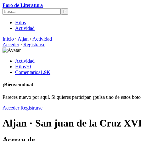
Foro de Literatura
Hilos
Actividad
Inicio
›
Aljan
›
Actividad
Acceder
·
Registrarse
Actividad
Hilos
70
Comentarios
1.9K
¡Bienvenido/a!
Pareces nuevo por aquí. Si quieres participar, ¡pulsa uno de estos bot
Acceder
Registrarse
Aljan
·
San juan de la Cruz XV
Acerca de