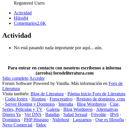
Registered Users
Actividad
Hilos
84
Comentarios
2.6K
Actividad
No está pasando nada importante por aquí... aún.
Para entrar en contacto con nosotros escríbenos a informa
(arroba) forodeliteratura.com
Sitio completo
Acceder
Forum Software Powered by Vanilla. Más información en
Foro de
Literatura
Visita también:
Blog de Literatura
·
Página Inicio Foro de Literatura
·
Codsi Icetex
·
Hosting
·
Forocreativo
·
Registro de dominios .com
·
Server Hosting y Dominios
·
Interalta
·
Blog Wordpress
·
Cine,
Series, Peliculas y TV
·
Galeria
·
Blog Wordpress
·
Alternativas
Dinero Ya
·
Ver DNS
·
Batallas
·
Salud Sexual
·
Frivolite
·
IPv6
·
Dominios
·
PHP Hispano
·
Nidohost
·
Lanzamos
·
Que es filosofia
·
Nexo Comercial
·
Sidoc