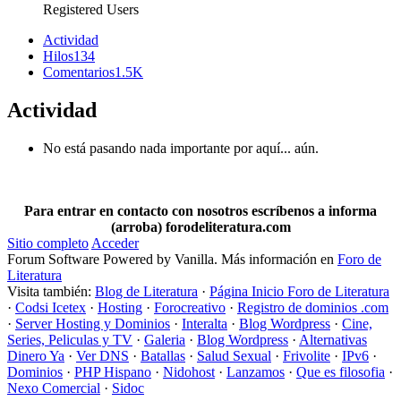
Registered Users
Actividad
Hilos
134
Comentarios
1.5K
Actividad
No está pasando nada importante por aquí... aún.
Para entrar en contacto con nosotros escríbenos a informa
(arroba) forodeliteratura.com
Sitio completo
Acceder
Forum Software Powered by Vanilla. Más información en
Foro de
Literatura
Visita también:
Blog de Literatura
·
Página Inicio Foro de Literatura
·
Codsi Icetex
·
Hosting
·
Forocreativo
·
Registro de dominios .com
·
Server Hosting y Dominios
·
Interalta
·
Blog Wordpress
·
Cine,
Series, Peliculas y TV
·
Galeria
·
Blog Wordpress
·
Alternativas
Dinero Ya
·
Ver DNS
·
Batallas
·
Salud Sexual
·
Frivolite
·
IPv6
·
Dominios
·
PHP Hispano
·
Nidohost
·
Lanzamos
·
Que es filosofia
·
Nexo Comercial
·
Sidoc