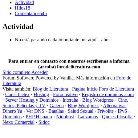
Actividad
Hilos
18
Comentarios
645
Actividad
No está pasando nada importante por aquí... aún.
Para entrar en contacto con nosotros escríbenos a informa
(arroba) forodeliteratura.com
Sitio completo
Acceder
Forum Software Powered by Vanilla. Más información en
Foro de
Literatura
Visita también:
Blog de Literatura
·
Página Inicio Foro de Literatura
·
Codsi Icetex
·
Hosting
·
Forocreativo
·
Registro de dominios .com
·
Server Hosting y Dominios
·
Interalta
·
Blog Wordpress
·
Cine,
Series, Peliculas y TV
·
Galeria
·
Blog Wordpress
·
Alternativas
Dinero Ya
·
Ver DNS
·
Batallas
·
Salud Sexual
·
Frivolite
·
IPv6
·
Dominios
·
PHP Hispano
·
Nidohost
·
Lanzamos
·
Que es filosofia
·
Nexo Comercial
·
Sidoc