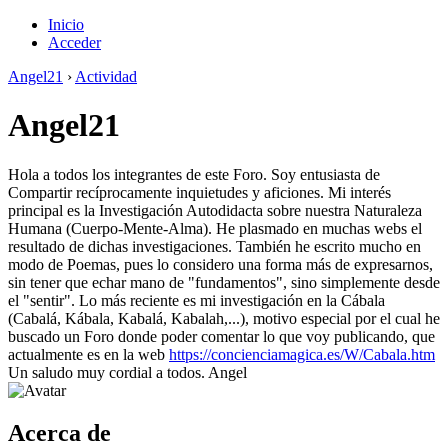
Inicio
Acceder
Angel21
›
Actividad
Angel21
Hola a todos los integrantes de este Foro. Soy entusiasta de
Compartir recíprocamente inquietudes y aficiones. Mi interés
principal es la Investigación Autodidacta sobre nuestra Naturaleza
Humana (Cuerpo-Mente-Alma). He plasmado en muchas webs el
resultado de dichas investigaciones. También he escrito mucho en
modo de Poemas, pues lo considero una forma más de expresarnos,
sin tener que echar mano de "fundamentos", sino simplemente desde
el "sentir". Lo más reciente es mi investigación en la Cábala
(Cabalá, Kábala, Kabalá, Kabalah,...), motivo especial por el cual he
buscado un Foro donde poder comentar lo que voy publicando, que
actualmente es en la web
https://concienciamagica.es/W/Cabala.htm
Un saludo muy cordial a todos. Angel
Acerca de