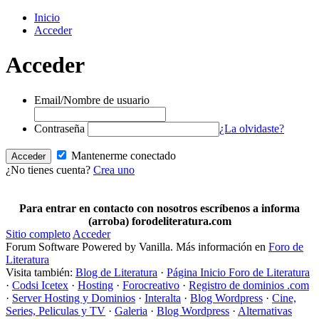
Inicio
Acceder
Acceder
Email/Nombre de usuario
Contraseña
¿La olvidaste?
Mantenerme conectado
¿No tienes cuenta?
Crea uno
Para entrar en contacto con nosotros escríbenos a informa
(arroba) forodeliteratura.com
Sitio completo
Acceder
Forum Software Powered by Vanilla. Más información en
Foro de
Literatura
Visita también:
Blog de Literatura
·
Página Inicio Foro de Literatura
·
Codsi Icetex
·
Hosting
·
Forocreativo
·
Registro de dominios .com
·
Server Hosting y Dominios
·
Interalta
·
Blog Wordpress
·
Cine,
Series, Peliculas y TV
·
Galeria
·
Blog Wordpress
·
Alternativas