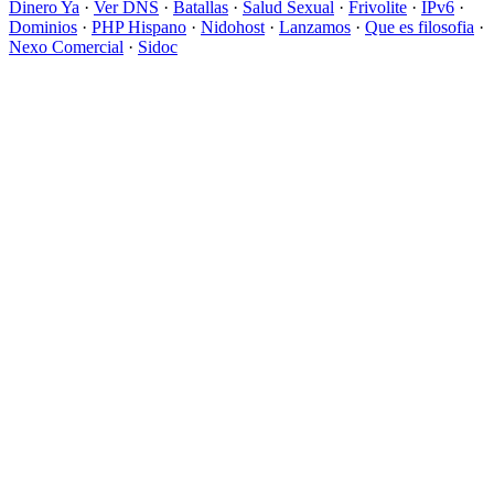
Dinero Ya
·
Ver DNS
·
Batallas
·
Salud Sexual
·
Frivolite
·
IPv6
·
Dominios
·
PHP Hispano
·
Nidohost
·
Lanzamos
·
Que es filosofia
·
Nexo Comercial
·
Sidoc