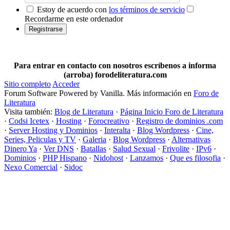
Estoy de acuerdo con
los términos de servicio
Recordarme en este ordenador
Para entrar en contacto con nosotros escríbenos a informa
(arroba) forodeliteratura.com
Sitio completo
Acceder
Forum Software Powered by Vanilla. Más información en
Foro de
Literatura
Visita también:
Blog de Literatura
·
Página Inicio Foro de Literatura
·
Codsi Icetex
·
Hosting
·
Forocreativo
·
Registro de dominios .com
·
Server Hosting y Dominios
·
Interalta
·
Blog Wordpress
·
Cine,
Series, Peliculas y TV
·
Galeria
·
Blog Wordpress
·
Alternativas
Dinero Ya
·
Ver DNS
·
Batallas
·
Salud Sexual
·
Frivolite
·
IPv6
·
Dominios
·
PHP Hispano
·
Nidohost
·
Lanzamos
·
Que es filosofia
·
Nexo Comercial
·
Sidoc