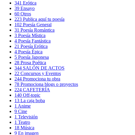
341
Erótica
39
Ensayo
60
Otros
223
Publica aquí tu poesía
102
Poesía General
31
Poesía Romántica
3
Poesía Mística
4
Poesía Fantástica
21
Poesía Erótica
4
Poesía Épica
5
Poesía Japonesa
28
Prosa Poética
344
SALÓN DE ACTOS
22
Concursos y Eventos
244
Promociona tu obra
78
Promociona blogs o proyectos
224
CAFETERÍA
140
Off-topic
13
La caja boba
1
Anime
9
Cine
1
Televisión
1
Teatro
18
Música
9
En imagen