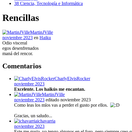
38
Ciencia, Tecnología e Informática
Rencillas
MartinJVille
noviembre 2023
en
Haiku
Odio visceral
egos desenfrenados
maná del rencor.
Comentarios
CharlyElvisRocker
noviembre 2023
Excelente. Los haikús me encantan.
MartinJVille
noviembre 2023
editado noviembre 2023
Como leas los míos vas a perder el gusto por ellos.
Gracias, un saludo...
ichavarria
noviembre 2023
Este me gusta, yo tengo algunos en el foro, pero siempre creo qu