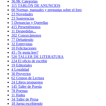
36.9K
Categorías
115
TABLÓN DE ANUNCIOS
60
Normas, manuales y preguntas sobre el foro
23
Novedades
23
Sugerencias
5
Denuncias y Querellas
415
Presentémonos
11
Despedidas...
202
Conozcámonos
77
Debatiendo
32
Entrevistas
10
Felicitaciones
43
¿Te gusta leer?
520
TALLER DE LITERATURA
224
El oficio de escribir
19
Editoriales
4
Legalidad
30
Proyectos
62
Grupos de Lectura
24
Libros propuestos
145
Taller de Poesía
78
Poemas
11
Haiku
34
Taller de Prosa
18
Juega escribiendo