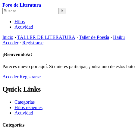
Foro de Literatura
Hilos
Actividad
Inicio
›
TALLER DE LITERATURA
›
Taller de Poesía
›
Haiku
Acceder
·
Registrarse
¡Bienvenido/a!
Pareces nuevo por aquí. Si quieres participar, ¡pulsa uno de estos bot
Acceder
Registrarse
Quick Links
Categorías
Hilos recientes
Actividad
Categorías