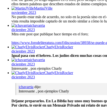
ellos tienen palabras que describen estados de ánimo complejos
MartinJVille
noviembre 2023
No puedo estar más de acuerdo, no solo en la poesía sino en el c
vista resulta imposible captarlo de un modo similar a cómo lo ha
ichavarria
diciembre 2023
Mira este post que publique hace tiempo en el foro;
https://www.forodeliteratura.com/f/discussion/38938/se-puede-e
CharlyElvisRocker
diciembre 2023
Igual pasa con el hebreo. Los judíos dicen muchas cosas co
ichavarria
diciembre 2023
Interesante , pon ejemplos Charly
CharlyElvisRocker
diciembre 2023
ichavarria
dijo:
Interesante , pon ejemplos Charly
Déjame prepararlos. En La Biblia hay unos muy buenos qu
Por cierto, te envié en un Mensaje Privado mi relato de navi