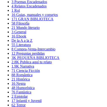
3
Poemas Encadenados
4
Relatos Encadenados
1
Rol
16
Guias, manuales y consejos
171
GRAN BIBLIOTECA
58
Filosofía
21
Mundo literario
3
General
16
Ebook
De la A a la Z
55
Literatura
8
Compra-Venta-Intercambio
12
Preguntas perdidas
3K
PEQUEÑA BIBLIOTECA
2.8K
Publica aquí tu relato
1.9K
Narrativa
71
Ciencia Ficción
88
Romántica
21
Histórica
16
Negra
48
Humorística
76
Fantástica
2
Epistolar
17
Infantil y Juvenil
62
Terror