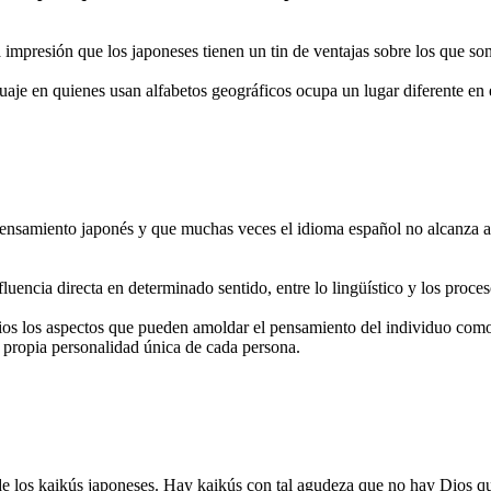
 impresión que los japoneses tienen un tin de ventajas sobre los que son
uaje en quienes usan alfabetos geográficos ocupa un lugar diferente en 
 pensamiento japonés y que muchas veces el idioma español no alcanza a
fluencia directa en determinado sentido, entre lo lingüístico y los proce
rios los aspectos que pueden amoldar el pensamiento del individuo como
la propia personalidad única de cada persona.
de los kaikús japoneses. Hay kaikús con tal agudeza que no hay Dios q