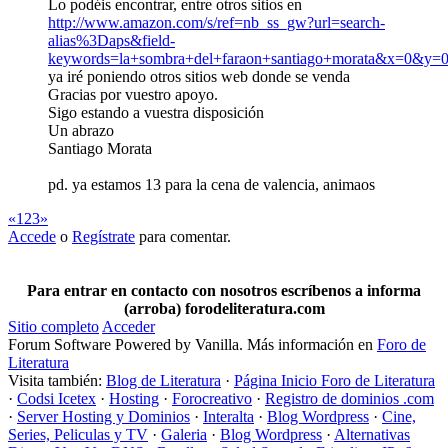
Lo podéis encontrar, entre otros sitios en
http://www.amazon.com/s/ref=nb_ss_gw?url=search-
alias%3Daps&field-
keywords=la+sombra+del+faraon+santiago+morata&x=0&y=
ya iré poniendo otros sitios web donde se venda
Gracias por vuestro apoyo.
Sigo estando a vuestra disposición
Un abrazo
Santiago Morata
pd. ya estamos 13 para la cena de valencia, animaos
«
1
2
3
»
Accede
o
Regístrate
para comentar.
Para entrar en contacto con nosotros escríbenos a informa
(arroba) forodeliteratura.com
Sitio completo
Acceder
Forum Software Powered by Vanilla. Más información en
Foro de
Literatura
Visita también:
Blog de Literatura
·
Página Inicio Foro de Literatura
·
Codsi Icetex
·
Hosting
·
Forocreativo
·
Registro de dominios .com
·
Server Hosting y Dominios
·
Interalta
·
Blog Wordpress
·
Cine,
Series, Peliculas y TV
·
Galeria
·
Blog Wordpress
·
Alternativas