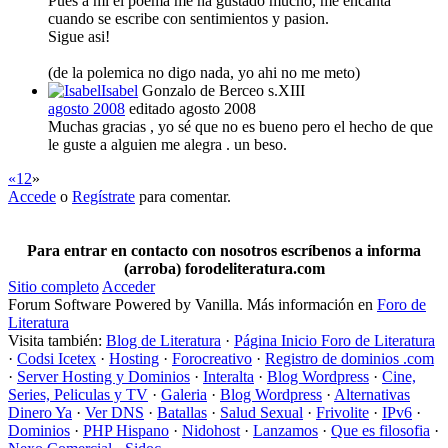
Pues a mi el poema me ha gustado mucho, me encanta
cuando se escribe con sentimientos y pasion.
Sigue asi!
(de la polemica no digo nada, yo ahi no me meto)
Isabel
Gonzalo de Berceo s.XIII
agosto 2008
editado agosto 2008
Muchas gracias , yo sé que no es bueno pero el hecho de que
le guste a alguien me alegra . un beso.
«
1
2
»
Accede
o
Regístrate
para comentar.
Para entrar en contacto con nosotros escríbenos a informa
(arroba) forodeliteratura.com
Sitio completo
Acceder
Forum Software Powered by Vanilla. Más información en
Foro de
Literatura
Visita también:
Blog de Literatura
·
Página Inicio Foro de Literatura
·
Codsi Icetex
·
Hosting
·
Forocreativo
·
Registro de dominios .com
·
Server Hosting y Dominios
·
Interalta
·
Blog Wordpress
·
Cine,
Series, Peliculas y TV
·
Galeria
·
Blog Wordpress
·
Alternativas
Dinero Ya
·
Ver DNS
·
Batallas
·
Salud Sexual
·
Frivolite
·
IPv6
·
Dominios
·
PHP Hispano
·
Nidohost
·
Lanzamos
·
Que es filosofia
·