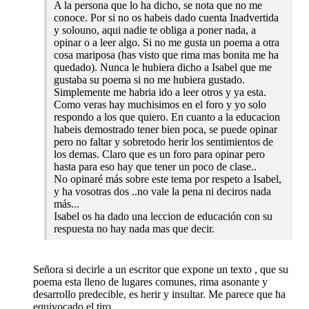
A la persona que lo ha dicho, se nota que no me
conoce. Por si no os habeis dado cuenta Inadvertida
y solouno, aqui nadie te obliga a poner nada, a
opinar o a leer algo. Si no me gusta un poema a otra
cosa mariposa (has visto que rima mas bonita me ha
quedado). Nunca le hubiera dicho a Isabel que me
gustaba su poema si no me hubiera gustado.
Simplemente me habria ido a leer otros y ya esta.
Como veras hay muchisimos en el foro y yo solo
respondo a los que quiero. En cuanto a la educacion
habeis demostrado tener bien poca, se puede opinar
pero no faltar y sobretodo herir los sentimientos de
los demas. Claro que es un foro para opinar pero
hasta para eso hay que tener un poco de clase..
No opinaré más sobre este tema por respeto a Isabel,
y ha vosotras dos ..no vale la pena ni deciros nada
más...
Isabel os ha dado una leccion de educación con su
respuesta no hay nada mas que decir.
Señora si decirle a un escritor que expone un texto , que su
poema esta lleno de lugares comunes, rima asonante y
desarrollo predecible, es herir y insultar. Me parece que ha
equivocado el tiro.