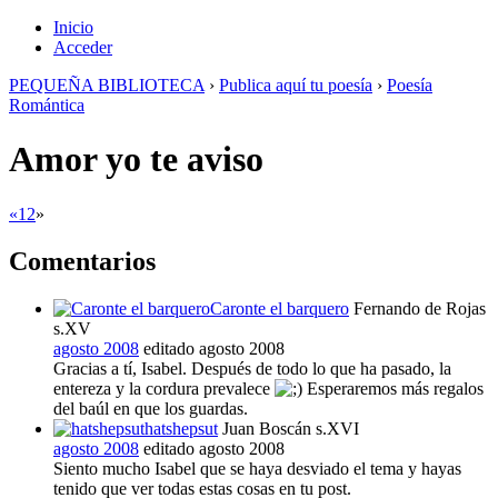
Inicio
Acceder
PEQUEÑA BIBLIOTECA
›
Publica aquí tu poesía
›
Poesía
Romántica
Amor yo te aviso
«
1
2
»
Comentarios
Caronte el barquero
Fernando de Rojas
s.XV
agosto 2008
editado agosto 2008
Gracias a tí, Isabel. Después de todo lo que ha pasado, la
entereza y la cordura prevalece
Esperaremos más regalos
del baúl en que los guardas.
hatshepsut
Juan Boscán s.XVI
agosto 2008
editado agosto 2008
Siento mucho Isabel que se haya desviado el tema y hayas
tenido que ver todas estas cosas en tu post.