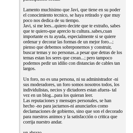
Lamento muchisimo que Javi, que tiene en su poder
el conocimiento tecnico, se haya retirado y que muy
poco nos dedica de su tiempo.
Javi, si me lees...quiero decirte que te extraño, sabes
que te quiero-que aprecio tu cultura..sabes,cuan
importante es tu ayuda, especialmente si se quiere
ordenar y decorar las formas de un mejor foro...;
pienso que debemos sobreponernos y construir,
buscar temas y no personas..a pesar que detras de los
temas estan los seres que crean...; pero tampoco
podemos pedir un idilio con distancias de cables tan
largos.
Un foro, no es una persona, ni su administrador -ni
sus moderadores, un foro somos nosotros todos, los
individulistas, necios y dictadores estan afuera- tal
vez en un blog...para los quieran leer.
Las reputaciones y mensajes personales, se han
hecho -no para jactarnos-ni anunciarlos como
declamaciones de gobierno, sino que son el decorado
para nuestros animos y la satisfacción o critica que
corrija nuestro andar.
un abrazo,