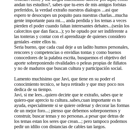
andan tus estudios?, sabes que tu-eres de mis amigos foristas
preferidos, la verdad extraño nuestros dialogos ...asi que
espero te desocupes un poquito para nuestras charlas...mucha
gente importante para mi..., anda perdida y los temas a veces
pierden el poder cuando faltan interesantes debates...(serán los
calorcitos que dan fiaca...); yo he optado por ser indiferente a
las tonteras y contar con el aprendizaje de quienes considero
geniales -entre ellos tu.
Seria bueno, que cada cual deje a un ladito humos personales,
rencores y competencias o envidias tontas y como buenos
conocedores de la palabra escrita, busquemos el objetivo del
aporte sobreponiendo rivalidades o peleas propias de ñiñatos
y no de maduros que buscan cultura y participación social.
Lamento muchisimo que Javi, que tiene en su poder el
conocimiento tecnico, se haya retirado y que muy poco nos
dedica de su tiempo.
Javi, si me lees...quiero decirte que te extraño, sabes que te
quiero-que aprecio tu cultura..sabes,cuan importante es tu
ayuda, especialmente si se quiere ordenar y decorar las formas
de un mejor foro...; pienso que debemos sobreponernos y
construir, buscar temas y no personas..a pesar que detras de
los temas estan los seres que crean...; pero tampoco podemos
pedir un idilio con distancias de cables tan largos.