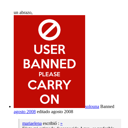
un abrazo,
solouna
Banned
agosto 2008
editado agosto 2008
mariaelena
escribió :
»