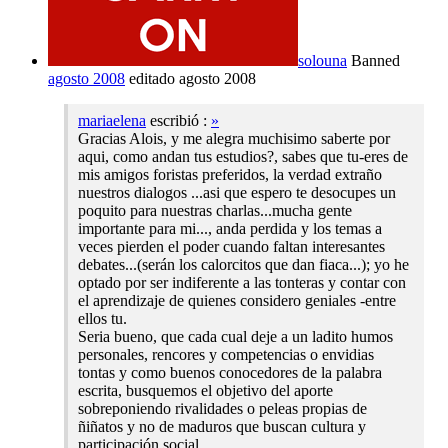
solouna
Banned
agosto 2008
editado agosto 2008
mariaelena
escribió :
»
Gracias Alois, y me alegra muchisimo saberte por
aqui, como andan tus estudios?, sabes que tu-eres de
mis amigos foristas preferidos, la verdad extraño
nuestros dialogos ...asi que espero te desocupes un
poquito para nuestras charlas...mucha gente
importante para mi..., anda perdida y los temas a
veces pierden el poder cuando faltan interesantes
debates...(serán los calorcitos que dan fiaca...); yo he
optado por ser indiferente a las tonteras y contar con
el aprendizaje de quienes considero geniales -entre
ellos tu.
Seria bueno, que cada cual deje a un ladito humos
personales, rencores y competencias o envidias
tontas y como buenos conocedores de la palabra
escrita, busquemos el objetivo del aporte
sobreponiendo rivalidades o peleas propias de
ñiñatos y no de maduros que buscan cultura y
participación social.