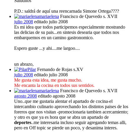
Saluditos
P.D.: saldrá de aquí una reencarnada Simone Ortega????
mariaelena
Francisco de Quevedo s. XVII
julio 2008
editado julio 2008
Es mi idea que todos participemos especialmente mostrando
las delicias de su pais...en sintesis desearia que todos nos
embarquemos en un camino gastronomico.
Espero guste ...y ahi....me largoo....
un abrazo,
Pilar
Fernando de Rojas s.XV
julio 2008
editado julio 2008
Me gusta esta idea, me gusta mucho.
Me encanta la cocina en todos sus sentidos.
mariaelena
Francisco de Quevedo s. XVII
agosto 2008
editado agosto 2008
Uno..que me gustaria alentar el apartado de cocina-el
intercambio culinario aprovechando los distintos paises de los
foreros que nos visitan -promocionaria tambien acercamiento;
y otro es que ya es hora que se abra un apartado de
deportes
..me interesaria incluso seguir agregando temas alli,
pero en Off topic se pierde un poco, y desanima interes.