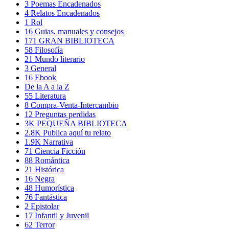
3
Poemas Encadenados
4
Relatos Encadenados
1
Rol
16
Guias, manuales y consejos
171
GRAN BIBLIOTECA
58
Filosofía
21
Mundo literario
3
General
16
Ebook
De la A a la Z
55
Literatura
8
Compra-Venta-Intercambio
12
Preguntas perdidas
3K
PEQUEÑA BIBLIOTECA
2.8K
Publica aquí tu relato
1.9K
Narrativa
71
Ciencia Ficción
88
Romántica
21
Histórica
16
Negra
48
Humorística
76
Fantástica
2
Epistolar
17
Infantil y Juvenil
62
Terror