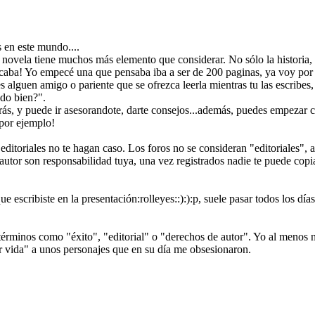
 en este mundo....
vela tiene muchos más elemento que considerar. No sólo la historia, s
caba! Yo empecé una que pensaba iba a ser de 200 paginas, ya voy por
es alguen amigo o pariente que se ofrezca leerla mientras tu las escribes
ndo bien?".
ás, y puede ir asesorandote, darte consejos...además, puedes empezar con 
 por ejemplo!
editoriales no te hagan caso. Los foros no se consideran "editoriales", a
 autor son responsabilidad tuya, una vez registrados nadie te puede cop
 escribiste en la presentación:rolleyes::):):p, suele pasar todos los días:
términos como "éxito", "editorial" o "derechos de autor". Yo al menos n
ar vida" a unos personajes que en su día me obsesionaron.