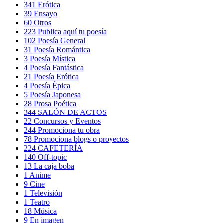
341
Erótica
39
Ensayo
60
Otros
223
Publica aquí tu poesía
102
Poesía General
31
Poesía Romántica
3
Poesía Mística
4
Poesía Fantástica
21
Poesía Erótica
4
Poesía Épica
5
Poesía Japonesa
28
Prosa Poética
344
SALÓN DE ACTOS
22
Concursos y Eventos
244
Promociona tu obra
78
Promociona blogs o proyectos
224
CAFETERÍA
140
Off-topic
13
La caja boba
1
Anime
9
Cine
1
Televisión
1
Teatro
18
Música
9
En imagen