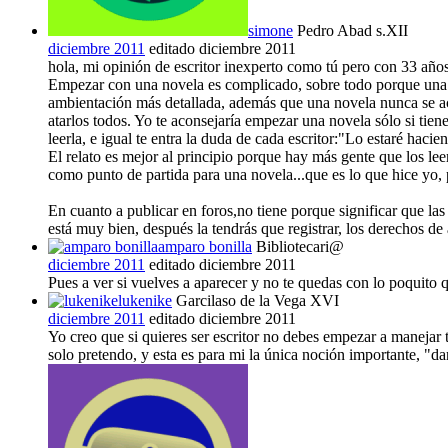
simone
Pedro Abad s.XII
diciembre 2011
editado diciembre 2011
hola, mi opinión de escritor inexperto como tú pero con 33 años
Empezar con una novela es complicado, sobre todo porque una no
ambientación más detallada, además que una novela nunca se a
atarlos todos. Yo te aconsejaría empezar una novela sólo si tien
leerla, e igual te entra la duda de cada escritor:"Lo estaré hacie
El relato es mejor al principio porque hay más gente que los leer
como punto de partida para una novela...que es lo que hice yo,
En cuanto a publicar en foros,no tiene porque significar que las 
está muy bien, después la tendrás que registrar, los derechos de
amparo bonilla
Bibliotecari@
diciembre 2011
editado diciembre 2011
Pues a ver si vuelves a aparecer y no te quedas con lo poquito que
lukenike
Garcilaso de la Vega XVI
diciembre 2011
editado diciembre 2011
Yo creo que si quieres ser escritor no debes empezar a manejar 
solo pretendo, y esta es para mi la única noción importante, "d