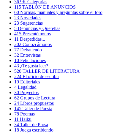
36.9K
Categorías
115
TABLÓN DE ANUNCIOS
60
Normas, manuales y preguntas sobre el foro
23
Novedades
23
Sugerencias
5
Denuncias y Querellas
415
Presentémonos
11
Despedidas...
202
Conozcámonos
77
Debatiendo
32
Entrevistas
10
Felicitaciones
43
¿Te gusta leer?
520
TALLER DE LITERATURA
224
El oficio de escribir
19
Editoriales
4
Legalidad
30
Proyectos
62
Grupos de Lectura
24
Libros propuestos
145
Taller de Poesía
78
Poemas
11
Haiku
34
Taller de Prosa
18
Juega escribiendo