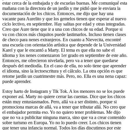
estar cerca de la embajada y de escuelas buenas. Me comuniqué esta
mañana con la directora de un jardín y me pidió que le enviara la
documentación de los chicos. Entonces, me dijo que hay una
vacante para Aurelito y que los gemelos tienen que esperar al nuevo
ciclo lectivo, en septiembre. Hay salitas por edad y otras integradas.
Creo que Aure tiene que ir a una con chicos de su edad. Porque si
va con chicos más chiquitos puede lastimarlos. Incluso tienen clases
de checo para nenes extranjeros. En cuanto a Nievecita, encontré
una escuela con orientación artística que depende de la Universidad
Karel y que le encantó a Marty. El tema es que ella no sabe el
idioma y los nenes comenzaron 1er grado en septiembre de este año.
Entonces, me ofrecieron nivelarla, pero va a tener que quedarse
después del mediodía. En el caso de ella, no solo tiene que aprender
el idioma, sino la lectoescritura y el cálculo. La otra opción es que
retome jardín un cuatrimestre más. Pero, no. Ella es una nena capaz:
puede aprender.
Estoy harto de Instagram y Tik Tok. A los menores no se los puede
exponer así. Marty no quiere cerrar las cuentas. Dice que los chicos
están muy entusiasmados. Pero, allá va a ser distinto, porque si
promociona marcas de allá, va a tener que tributar allá. No creo que
el embajador permita eso. Yo no quiero tener problemas. Me dijo
que no va a publicitar ninguna marca, sino que va a crear contenido
sobre turismo en Europa. Yo no lo puedo creer. Los chicos tienen
que tener una infancia normal. Todos los días discutimos por este