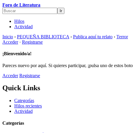
Foro de Literatura
Hilos
Actividad
Inicio
›
PEQUEÑA BIBLIOTECA
›
Publica aquí tu relato
›
Terror
Acceder
·
Registrarse
¡Bienvenido/a!
Pareces nuevo por aquí. Si quieres participar, ¡pulsa uno de estos bot
Acceder
Registrarse
Quick Links
Categorías
Hilos recientes
Actividad
Categorías