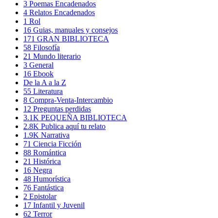
3
Poemas Encadenados
4
Relatos Encadenados
1
Rol
16
Guias, manuales y consejos
171
GRAN BIBLIOTECA
58
Filosofía
21
Mundo literario
3
General
16
Ebook
De la A a la Z
55
Literatura
8
Compra-Venta-Intercambio
12
Preguntas perdidas
3.1K
PEQUEÑA BIBLIOTECA
2.8K
Publica aquí tu relato
1.9K
Narrativa
71
Ciencia Ficción
88
Romántica
21
Histórica
16
Negra
48
Humorística
76
Fantástica
2
Epistolar
17
Infantil y Juvenil
62
Terror