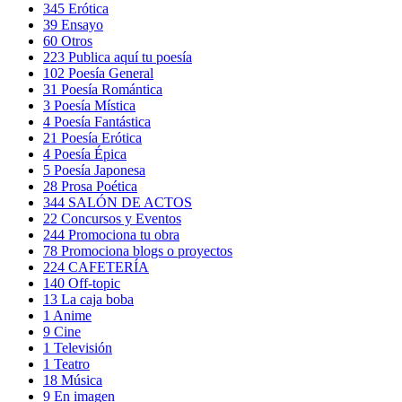
345
Erótica
39
Ensayo
60
Otros
223
Publica aquí tu poesía
102
Poesía General
31
Poesía Romántica
3
Poesía Mística
4
Poesía Fantástica
21
Poesía Erótica
4
Poesía Épica
5
Poesía Japonesa
28
Prosa Poética
344
SALÓN DE ACTOS
22
Concursos y Eventos
244
Promociona tu obra
78
Promociona blogs o proyectos
224
CAFETERÍA
140
Off-topic
13
La caja boba
1
Anime
9
Cine
1
Televisión
1
Teatro
18
Música
9
En imagen