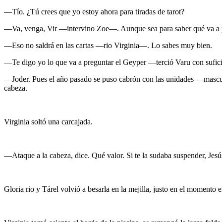
—Tío. ¿Tú crees que yo estoy ahora para tiradas de tarot?
—Va, venga, Vir —intervino Zoe—. Aunque sea para saber qué va a p
—Eso no saldrá en las cartas —rio Virginia—. Lo sabes muy bien.
—Te digo yo lo que va a preguntar el Geyper —terció Varu con sufic
—Joder. Pues el año pasado se puso cabrón con las unidades —mascull
cabeza.
Virginia soltó una carcajada.
—Ataque a la cabeza, dice. Qué valor. Si te la sudaba suspender, Je
Gloria rio y Tárel volvió a besarla en la mejilla, justo en el momento e