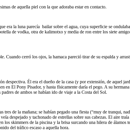
simas de aquella piel con la que adoraba estar en contacto.
 que era la luna parecía bailar sobre el agua, cuya superficie se ondulaba 
 botella de vodka, otra de kalimotxo y media de ron entre los siete amig
e. Cuando cerró los ojos, la hamaca pareció tirar de su espalda y arras
spectiva. Él era el dueño de la casa (y por extensión, de aquel jardín 
en en El Pony Pisador, y hasta físicamente daría el pego. A su hermana 
padres de ambos se habían ido de viaje a la Costa del Sol.
las tres de la mañana; se habían pegado una fiesta (“muy de tranqui, na
 veía despejado y tachonado de estrellas sobre sus cabezas. El aire traí
en los skimmers de la piscina y la brisa surcando una hilera de álamos t
onido del tráfico escaso a aquella hora.