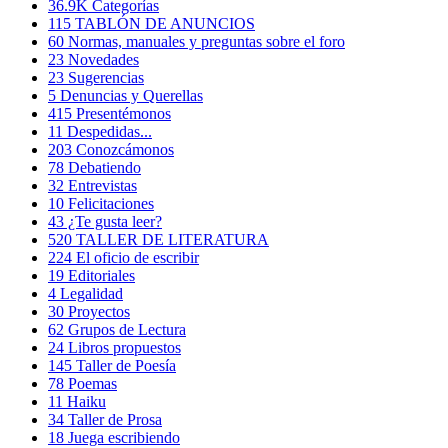
36.9K
Categorías
115
TABLÓN DE ANUNCIOS
60
Normas, manuales y preguntas sobre el foro
23
Novedades
23
Sugerencias
5
Denuncias y Querellas
415
Presentémonos
11
Despedidas...
203
Conozcámonos
78
Debatiendo
32
Entrevistas
10
Felicitaciones
43
¿Te gusta leer?
520
TALLER DE LITERATURA
224
El oficio de escribir
19
Editoriales
4
Legalidad
30
Proyectos
62
Grupos de Lectura
24
Libros propuestos
145
Taller de Poesía
78
Poemas
11
Haiku
34
Taller de Prosa
18
Juega escribiendo