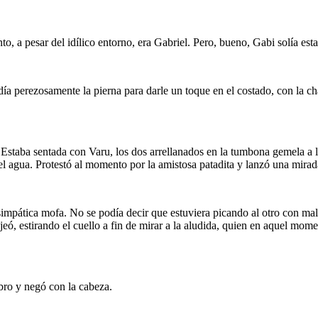
to, a pesar del idílico entorno, era Gabriel. Pero, bueno, Gabi solía 
a perezosamente la pierna para darle un toque en el costado, con la ch
o. Estaba sentada con Varu, los dos arrellanados en la tumbona gemela a
 el agua. Protestó al momento por la amistosa patadita y lanzó una mirad
mpática mofa. No se podía decir que estuviera picando al otro con mala
ó, estirando el cuello a fin de mirar a la aludida, quien en aquel mome
bro y negó con la cabeza.