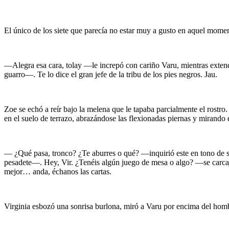
El único de los siete que parecía no estar muy a gusto en aquel momen
—Alegra esa cara, tolay —le increpó con cariño Varu, mientras extendí
guarro—. Te lo dice el gran jefe de la tribu de los pies negros. Jau.
Zoe se echó a reír bajo la melena que le tapaba parcialmente el rostr
en el suelo de terrazo, abrazándose las flexionadas piernas y mirando
— ¿Qué pasa, tronco? ¿Te aburres o qué? —inquirió este en tono de si
pesadete—. Hey, Vir. ¿Tenéis algún juego de mesa o algo? —se carcaje
mejor… anda, échanos las cartas.
Virginia esbozó una sonrisa burlona, miró a Varu por encima del hom