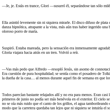
—Je, je. Estás en trance, Glori —susurró él, separándose tan sólo milé
Ella asintió levemente sin ni siquiera mirarle. El disco difuso de plata
danza hipnótica, atrapante a la vista, más aún tras haber ingerido una
oloroso porro de maría.
Suspiró. Estaba mareada, pero la sensación era inmensamente agradabl
Gloria viajara hacia atrás en un tren. Volvió a reír.
—Vas más pedo que Alfredo —resopló Jesús, sin asomo de connotación de
Era cuestión de pura hospitalidad; se sentía como el posadero de Tolki
la dueña de la casa… al menos durante aquel fin de semana en que los 
Todos parecían bastante relajados allí y no era para menos. Eran casi 
primeros de junio no podía ser más benévola en el exterior. El cielo se
no se oía más ruido que el canto de los grillos, el agua tamborileando 
modo que la carretera quedaba tan lejos que ni siquiera se intuiría el s