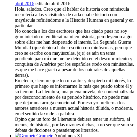
abril 2016
editado abril 2016
Hola, saludos. Creo que al hablar de historia con minúscula
me refería a las vicisitudes de cada cual e historia con
mayúscula refiriéndome a la Historia Humana en general y en
particular.
No conocía a los dos escritores que has citado pues no soy
gran iniciado ni en literatura ni en historia, pero leyendo algo
sobre ellos me han despertado el interés. La Segunda Guerra
Mundial (que debiera haber escrito con minúsculas, pero que
creo se escribe con mayúsculas, jeje) es aún un tema
pendiente para mí que me he detenido en el descubrimiento y
conquista de América por los españoles (todo con minúsculas,
es que me hace gracia a pesar de los naturales de aquellas
tierras).
En efecto, siempre que leo un autor y despierta mi interés, lo
primero que hago es informarme lo más que puedo sobre él y
su tiempo. La literatura, una puena novela, descontextualizada
por desconocimiento de su periodo histórico, no puede mas
que dejar una arruga emocional. Por eso yo prefiero a los
autores anteriores a nuestra actual historia diluida, o moderna,
en el sentido laxo de la palabra.
Opino que un foro de Literatura debiera tener un subforo, al
menos, de historia, por las razones dichas, a no ser que solo se
debata de ficciones o pasatiempos literarios.
Grumete
Anónimo s.XI