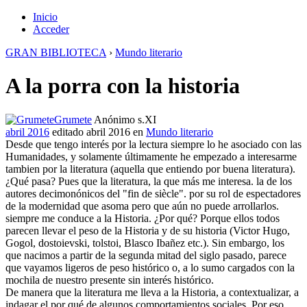
Inicio
Acceder
GRAN BIBLIOTECA
›
Mundo literario
A la porra con la historia
Grumete
Anónimo s.XI
abril 2016
editado abril 2016
en
Mundo literario
Desde que tengo interés por la lectura siempre lo he asociado con las
Humanidades, y solamente últimamente he empezado a interesarme
tambien por la literatura (aquella que entiendo por buena literatura).
¿Qué pasa? Pues que la literatura, la que más me interesa. la de los
autores decimonónicos del "fin de siècle". por su rol de espectadores
de la modernidad que asoma pero que aún no puede arrollarlos.
siempre me conduce a la Historia. ¿Por qué? Porque ellos todos
parecen llevar el peso de la Historia y de su historia (Victor Hugo,
Gogol, dostoievski, tolstoi, Blasco Ibañez etc.). Sin embargo, los
que nacimos a partir de la segunda mitad del siglo pasado, parece
que vayamos ligeros de peso histórico o, a lo sumo cargados con la
mochila de nuestro presente sin interés histórico.
De manera que la literatura me lleva a la Historia, a contextualizar, a
indagar el por qué de algunos comportamientos sociales. Por eso