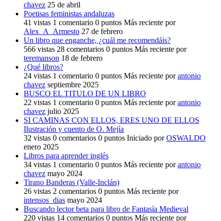
chavez
25 de abril
Poetisas feministas andaluzas
41
vistas
1
comentario
0
puntos
Más reciente por
Alex_A_Armesto
27 de febrero
Un libro que enganche, ¿cuál me recomendáis?
566
vistas
28
comentarios
0
puntos
Más reciente por
teremanson
18 de febrero
¿Qué libros?
24
vistas
1
comentario
0
puntos
Más reciente por
antonio
chavez
septiembre 2025
BUSCO EL TITULO DE UN LIBRO
22
vistas
1
comentario
0
puntos
Más reciente por
antonio
chavez
julio 2025
SI CAMINAS CON ELLOS, ERES UNO DE ELLOS
Ilustración y cuento de O. Mejía
32
vistas
0
comentarios
0
puntos
Iniciado por
OSWALDO
enero 2025
Libros para aprender inglés
34
vistas
1
comentario
0
puntos
Más reciente por
antonio
chavez
mayo 2024
Tirano Banderas (Valle-Inclán)
26
vistas
2
comentarios
0
puntos
Más reciente por
intensos_dias
mayo 2024
Buscando lector beta para libro de Fantasía Medieval
220
vistas
14
comentarios
0
puntos
Más reciente por