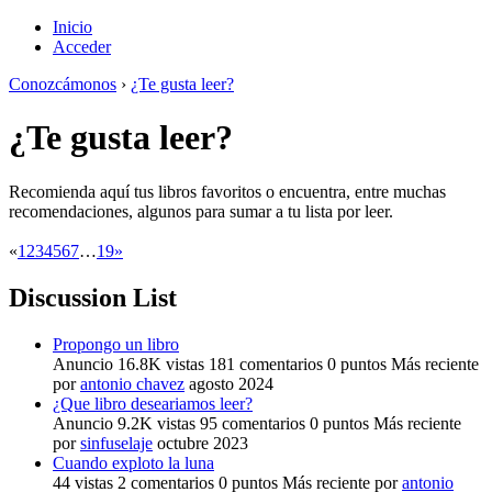
Inicio
Acceder
Conozcámonos
›
¿Te gusta leer?
¿Te gusta leer?
Recomienda aquí tus libros favoritos o encuentra, entre muchas
recomendaciones, algunos para sumar a tu lista por leer.
«
1
2
3
4
5
6
7
…
19
»
Discussion List
Propongo un libro
Anuncio
16.8K
vistas
181
comentarios
0
puntos
Más reciente
por
antonio chavez
agosto 2024
¿Que libro deseariamos leer?
Anuncio
9.2K
vistas
95
comentarios
0
puntos
Más reciente
por
sinfuselaje
octubre 2023
Cuando exploto la luna
44
vistas
2
comentarios
0
puntos
Más reciente por
antonio