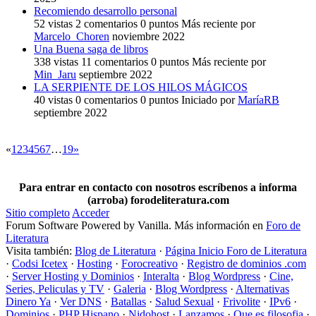
Recomiendo desarrollo personal
52
vistas
2
comentarios
0
puntos
Más reciente por
Marcelo_Choren
noviembre 2022
Una Buena saga de libros
338
vistas
11
comentarios
0
puntos
Más reciente por
Min_Jaru
septiembre 2022
LA SERPIENTE DE LOS HILOS MÁGICOS
40
vistas
0
comentarios
0
puntos
Iniciado por
MaríaRB
septiembre 2022
«
1
2
3
4
5
6
7
…
19
»
Para entrar en contacto con nosotros escríbenos a informa
(arroba) forodeliteratura.com
Sitio completo
Acceder
Forum Software Powered by Vanilla. Más información en
Foro de
Literatura
Visita también:
Blog de Literatura
·
Página Inicio Foro de Literatura
·
Codsi Icetex
·
Hosting
·
Forocreativo
·
Registro de dominios .com
·
Server Hosting y Dominios
·
Interalta
·
Blog Wordpress
·
Cine,
Series, Peliculas y TV
·
Galeria
·
Blog Wordpress
·
Alternativas
Dinero Ya
·
Ver DNS
·
Batallas
·
Salud Sexual
·
Frivolite
·
IPv6
·
Dominios
·
PHP Hispano
·
Nidohost
·
Lanzamos
·
Que es filosofia
·