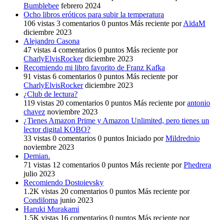
Bumblebee
febrero 2024
Ocho libros eróticos para subir la temperatura
106
vistas
3
comentarios
0
puntos
Más reciente por
AïdaM
diciembre 2023
Alejandro Casona
47
vistas
4
comentarios
0
puntos
Más reciente por
CharlyElvisRocker
diciembre 2023
Recomiendo mi libro favorito de Franz Kafka
91
vistas
6
comentarios
0
puntos
Más reciente por
CharlyElvisRocker
diciembre 2023
¿Club de lectura?
119
vistas
20
comentarios
0
puntos
Más reciente por
antonio
chavez
noviembre 2023
¿Tienes Amazon Prime y Amazon Unlimited, pero tienes un
lector digital KOBO?
33
vistas
0
comentarios
0
puntos
Iniciado por
Mildrednio
noviembre 2023
Demian.
71
vistas
12
comentarios
0
puntos
Más reciente por
Phedrera
julio 2023
Recomiendo Dostoievsky
1.2K
vistas
20
comentarios
0
puntos
Más reciente por
Condiloma
junio 2023
Haruki Murakami
1.5K
vistas
16
comentarios
0
puntos
Más reciente por