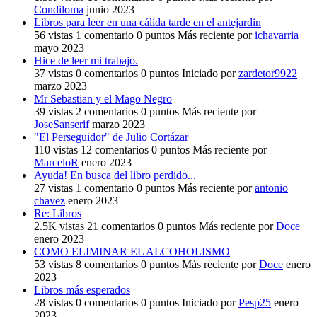
Condiloma
junio 2023
Libros para leer en una cálida tarde en el antejardin
56
vistas
1
comentario
0
puntos
Más reciente por
ichavarria
mayo 2023
Hice de leer mi trabajo.
37
vistas
0
comentarios
0
puntos
Iniciado por
zardetor9922
marzo 2023
Mr Sebastian y el Mago Negro
39
vistas
2
comentarios
0
puntos
Más reciente por
JoseSanserif
marzo 2023
"El Perseguidor" de Julio Cortázar
110
vistas
12
comentarios
0
puntos
Más reciente por
MarceloR
enero 2023
Ayuda! En busca del libro perdido...
27
vistas
1
comentario
0
puntos
Más reciente por
antonio
chavez
enero 2023
Re: Libros
2.5K
vistas
21
comentarios
0
puntos
Más reciente por
Doce
enero 2023
COMO ELIMINAR EL ALCOHOLISMO
53
vistas
8
comentarios
0
puntos
Más reciente por
Doce
enero
2023
Libros más esperados
28
vistas
0
comentarios
0
puntos
Iniciado por
Pesp25
enero
2023