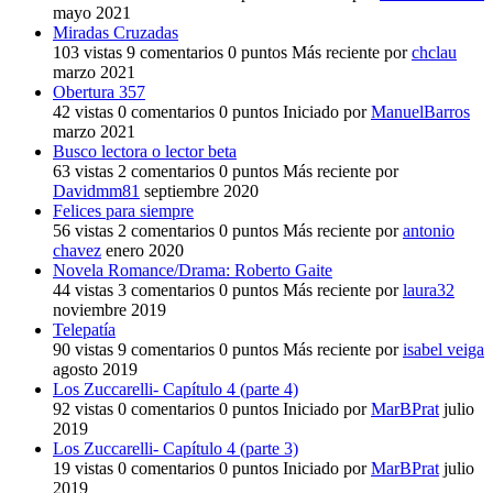
mayo 2021
Miradas Cruzadas
103
vistas
9
comentarios
0
puntos
Más reciente por
chclau
marzo 2021
Obertura 357
42
vistas
0
comentarios
0
puntos
Iniciado por
ManuelBarros
marzo 2021
Busco lectora o lector beta
63
vistas
2
comentarios
0
puntos
Más reciente por
Davidmm81
septiembre 2020
Felices para siempre
56
vistas
2
comentarios
0
puntos
Más reciente por
antonio
chavez
enero 2020
Novela Romance/Drama: Roberto Gaite
44
vistas
3
comentarios
0
puntos
Más reciente por
laura32
noviembre 2019
Telepatía
90
vistas
9
comentarios
0
puntos
Más reciente por
isabel veiga
agosto 2019
Los Zuccarelli- Capítulo 4 (parte 4)
92
vistas
0
comentarios
0
puntos
Iniciado por
MarBPrat
julio
2019
Los Zuccarelli- Capítulo 4 (parte 3)
19
vistas
0
comentarios
0
puntos
Iniciado por
MarBPrat
julio
2019