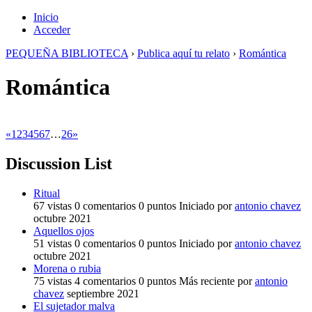
Inicio
Acceder
PEQUEÑA BIBLIOTECA
›
Publica aquí tu relato
›
Romántica
Romántica
«
1
2
3
4
5
6
7
…
26
»
Discussion List
Ritual
67
vistas
0
comentarios
0
puntos
Iniciado por
antonio chavez
octubre 2021
Aquellos ojos
51
vistas
0
comentarios
0
puntos
Iniciado por
antonio chavez
octubre 2021
Morena o rubia
75
vistas
4
comentarios
0
puntos
Más reciente por
antonio
chavez
septiembre 2021
El sujetador malva