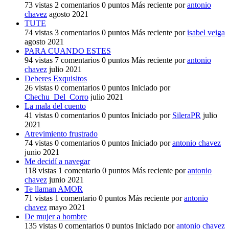
73
vistas
2
comentarios
0
puntos
Más reciente por
antonio
chavez
agosto 2021
TUTE
74
vistas
3
comentarios
0
puntos
Más reciente por
isabel veiga
agosto 2021
PARA CUANDO ESTES
94
vistas
7
comentarios
0
puntos
Más reciente por
antonio
chavez
julio 2021
Deberes Exquisitos
26
vistas
0
comentarios
0
puntos
Iniciado por
Chechu_Del_Corro
julio 2021
La mala del cuento
41
vistas
0
comentarios
0
puntos
Iniciado por
SileraPR
julio
2021
Atrevimiento frustrado
74
vistas
0
comentarios
0
puntos
Iniciado por
antonio chavez
junio 2021
Me decidí a navegar
118
vistas
1
comentario
0
puntos
Más reciente por
antonio
chavez
junio 2021
Te llaman AMOR
71
vistas
1
comentario
0
puntos
Más reciente por
antonio
chavez
mayo 2021
De mujer a hombre
135
vistas
0
comentarios
0
puntos
Iniciado por
antonio chavez