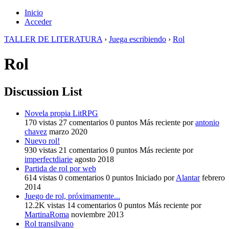
Inicio
Acceder
TALLER DE LITERATURA
›
Juega escribiendo
›
Rol
Rol
Discussion List
Novela propia LitRPG
170
vistas
27
comentarios
0
puntos
Más reciente por
antonio
chavez
marzo 2020
Nuevo rol!
930
vistas
21
comentarios
0
puntos
Más reciente por
imperfectdiarie
agosto 2018
Partida de rol por web
614
vistas
0
comentarios
0
puntos
Iniciado por
Alantar
febrero
2014
Juego de rol, próximamente...
12.2K
vistas
14
comentarios
0
puntos
Más reciente por
MartinaRoma
noviembre 2013
Rol transilvano