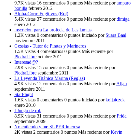
9.7K
vistas
16
comentarios
0
puntos
Más reciente por
amparo
bonilla
febrero 2012
Alpha-Corp: Fugitivos (Rol)
5.4K
vistas
37
comentarios
0
puntos
Más reciente por
dimiga
enero 2012
inscricion para La profecia de Las lamias.
1.2K
vistas
0
comentarios
0
puntos
Iniciado por
Suara Baal
noviembre 2011
Gessias - Tutor de Piratas y Marineros
1.5K
vistas
4
comentarios
0
puntos
Más reciente por
PiedraLibre
octubre 2011
Interesad@?
2.9K
vistas
15
comentarios
0
puntos
Más reciente por
PiedraLibre
septiembre 2011
La Leyenda Titánica Marina (Reglas)
4.9K
vistas
12
comentarios
0
puntos
Más reciente por
Aljan
septiembre 2011
StarFlight
1.6K
vistas
0
comentarios
0
puntos
Iniciado por
koljaiczek
enero 2010
I Juego de rol.
8.9K
vistas
31
comentarios
0
puntos
Más reciente por
Frida
septiembre 2009
No entiendo y me SUPER interesa
2K
vistas
2
comentarios
0
puntos
Más reciente por
Kevin