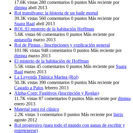
17.6K
vistas
280
comentarios
0
puntos
Más reciente por
dimiga
abril 2013
Rol transilvano: la historia de un baile mortal
39.3K
vistas
560
comentarios
0
puntos
Más reciente por
Suara Baal
abril 2013
ROL:El misterio de la habitación Hoffman
5.6K
vistas
66
comentarios
0
puntos
Más reciente por
annasofia
marzo 2013
Rol de Piratas - Inscripciones y explicación general
101.9K
vistas
948
comentarios
0
puntos
Más reciente por
dimiga
marzo 2013
El misterio de la habitación de Hoffman
5.5K
vistas
45
comentarios
0
puntos
Más reciente por
Suara
Baal
marzo 2013
La Leyenda Titánica Marina (Rol)
50.3K
vistas
390
comentarios
0
puntos
Más reciente por
Cagado a Palos
febrero 2013
Alpha-Corp: Fugitivos (Inscripción y Reglas)
11.7K
vistas
87
comentarios
0
puntos
Más reciente por
dimiga
enero 2013
Material para rol clásico
2.2K
vistas
3
comentarios
0
puntos
Más reciente por
ligrix
agosto 2012
Rol progresivo (para todo el mundo con ganas de escribir y
entretenerse)