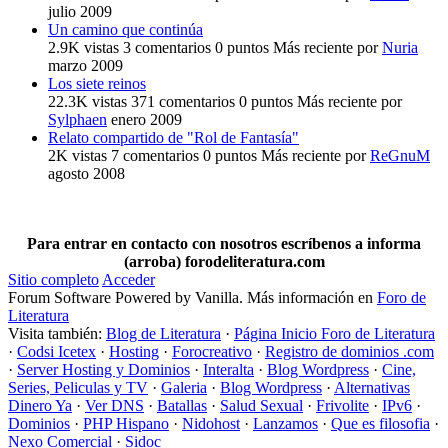
julio 2009
Un camino que continúa
2.9K
vistas
3
comentarios
0
puntos
Más reciente por
Nuria
marzo 2009
Los siete reinos
22.3K
vistas
371
comentarios
0
puntos
Más reciente por
Sylphaen
enero 2009
Relato compartido de "Rol de Fantasía"
2K
vistas
7
comentarios
0
puntos
Más reciente por
ReGnuM
agosto 2008
Para entrar en contacto con nosotros escríbenos a informa
(arroba) forodeliteratura.com
Sitio completo
Acceder
Forum Software Powered by Vanilla. Más información en
Foro de
Literatura
Visita también:
Blog de Literatura
·
Página Inicio Foro de Literatura
·
Codsi Icetex
·
Hosting
·
Forocreativo
·
Registro de dominios .com
·
Server Hosting y Dominios
·
Interalta
·
Blog Wordpress
·
Cine,
Series, Peliculas y TV
·
Galeria
·
Blog Wordpress
·
Alternativas
Dinero Ya
·
Ver DNS
·
Batallas
·
Salud Sexual
·
Frivolite
·
IPv6
·
Dominios
·
PHP Hispano
·
Nidohost
·
Lanzamos
·
Que es filosofia
·
Nexo Comercial
·
Sidoc