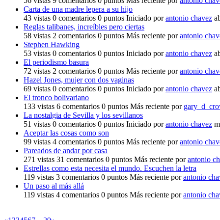
56
vistas
9
comentarios
0
puntos
Más reciente por
antonio chav
Carta de una madre lepera a su hijo
43
vistas
0
comentarios
0
puntos
Iniciado por
antonio chavez
a
Reglas talibanes, increíbles pero ciertas
58
vistas
2
comentarios
0
puntos
Más reciente por
antonio chav
Stephen Hawking
53
vistas
0
comentarios
0
puntos
Iniciado por
antonio chavez
a
El periodismo basura
72
vistas
2
comentarios
0
puntos
Más reciente por
antonio chav
Hazel Jones, mujer con dos vaginas
69
vistas
0
comentarios
0
puntos
Iniciado por
antonio chavez
a
El tronco bolivariano
133
vistas
6
comentarios
0
puntos
Más reciente por
gary_d_cro
La nostalgia de Sevilla y los sevillanos
51
vistas
0
comentarios
0
puntos
Iniciado por
antonio chavez
m
Aceptar las cosas como son
99
vistas
4
comentarios
0
puntos
Más reciente por
antonio chav
Pareados de andar por casa
271
vistas
31
comentarios
0
puntos
Más reciente por
antonio c
Estrellas como esta necesita el mundo. Escuchen la letra
119
vistas
3
comentarios
0
puntos
Más reciente por
antonio cha
Un paso al más allá
119
vistas
4
comentarios
0
puntos
Más reciente por
antonio cha