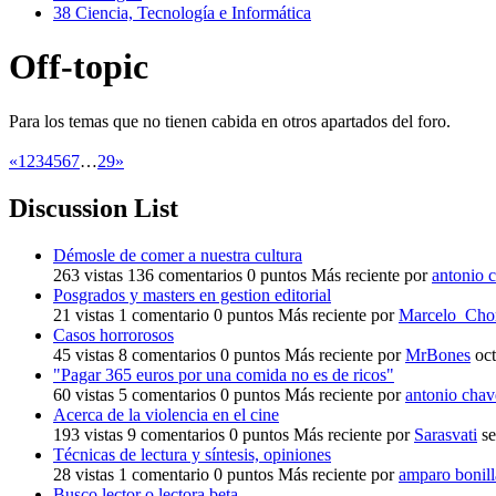
38
Ciencia, Tecnología e Informática
Off-topic
Para los temas que no tienen cabida en otros apartados del foro.
«
1
2
3
4
5
6
7
…
29
»
Discussion List
Démosle de comer a nuestra cultura
263
vistas
136
comentarios
0
puntos
Más reciente por
antonio 
Posgrados y masters en gestion editorial
21
vistas
1
comentario
0
puntos
Más reciente por
Marcelo_Cho
Casos horrorosos
45
vistas
8
comentarios
0
puntos
Más reciente por
MrBones
oc
"Pagar 365 euros por una comida no es de ricos"
60
vistas
5
comentarios
0
puntos
Más reciente por
antonio chav
Acerca de la violencia en el cine
193
vistas
9
comentarios
0
puntos
Más reciente por
Sarasvati
s
Técnicas de lectura y síntesis, opiniones
28
vistas
1
comentario
0
puntos
Más reciente por
amparo bonill
Busco lector o lectora beta