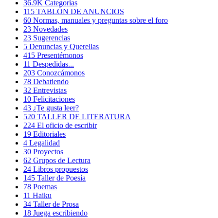
36.9K
Categorías
115
TABLÓN DE ANUNCIOS
60
Normas, manuales y preguntas sobre el foro
23
Novedades
23
Sugerencias
5
Denuncias y Querellas
415
Presentémonos
11
Despedidas...
203
Conozcámonos
78
Debatiendo
32
Entrevistas
10
Felicitaciones
43
¿Te gusta leer?
520
TALLER DE LITERATURA
224
El oficio de escribir
19
Editoriales
4
Legalidad
30
Proyectos
62
Grupos de Lectura
24
Libros propuestos
145
Taller de Poesía
78
Poemas
11
Haiku
34
Taller de Prosa
18
Juega escribiendo