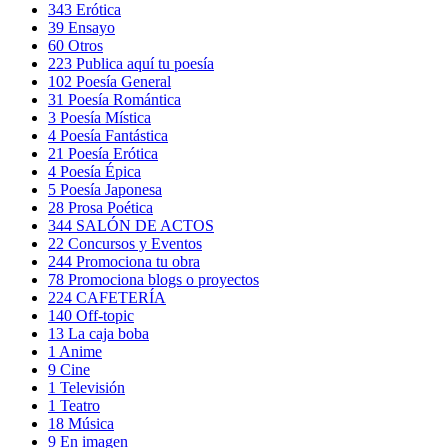
343
Erótica
39
Ensayo
60
Otros
223
Publica aquí tu poesía
102
Poesía General
31
Poesía Romántica
3
Poesía Mística
4
Poesía Fantástica
21
Poesía Erótica
4
Poesía Épica
5
Poesía Japonesa
28
Prosa Poética
344
SALÓN DE ACTOS
22
Concursos y Eventos
244
Promociona tu obra
78
Promociona blogs o proyectos
224
CAFETERÍA
140
Off-topic
13
La caja boba
1
Anime
9
Cine
1
Televisión
1
Teatro
18
Música
9
En imagen