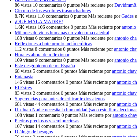
86
vistas
10
comentarios
0
puntos
Más reciente por
Davidmm8
Círculo de los escritores trasnochadores
8.7K
vistas
110
comentarios
0
puntos
Más reciente por
Gades
¡QUÉ MALA MADRE!
1.6K
vistas
106
comentarios
0
puntos
Más reciente por
antonio
Millones de vidas humanas no valen una catedral
188
vistas
6
comentarios
0
puntos
Más reciente por
antonio ch
Reflexiones a bote pronto, pelín eróticas
112
vistas
8
comentarios
0
puntos
Más reciente por
antonio cha
Hora es ahora de reflexionar
109
vistas
9
comentarios
0
puntos
Más reciente por
antonio ch
Este desgobierno de mi España
68
vistas
5
comentarios
0
puntos
Más reciente por
antonio chav
Eutanasia
146
vistas
15
comentarios
0
puntos
Más reciente por
antonio c
El Estrés
83
vistas
2
comentarios
0
puntos
Más reciente por
antonio chav
Sugerencias para antes de criticar textos ajenos
681
vistas
44
comentarios
0
puntos
Más reciente por
antonio c
Un Juan Nadie necesita la humanidad (saco este film aleccionad
108
vistas
1
comentario
0
puntos
Más reciente por
antonio cha
Piedras preciosas y semipreciosas
107
vistas
14
comentarios
0
puntos
Más reciente por
antonio c
Diálogo de besugos