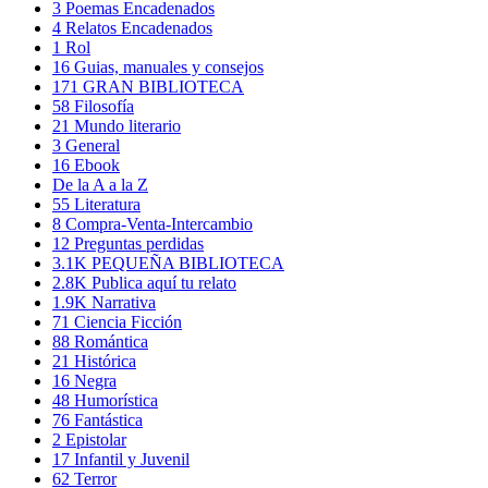
3
Poemas Encadenados
4
Relatos Encadenados
1
Rol
16
Guias, manuales y consejos
171
GRAN BIBLIOTECA
58
Filosofía
21
Mundo literario
3
General
16
Ebook
De la A a la Z
55
Literatura
8
Compra-Venta-Intercambio
12
Preguntas perdidas
3.1K
PEQUEÑA BIBLIOTECA
2.8K
Publica aquí tu relato
1.9K
Narrativa
71
Ciencia Ficción
88
Romántica
21
Histórica
16
Negra
48
Humorística
76
Fantástica
2
Epistolar
17
Infantil y Juvenil
62
Terror