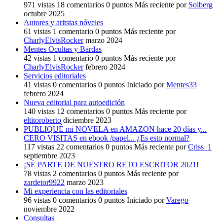
971
vistas
18
comentarios
0
puntos
Más reciente por
Soiberg
octubre 2025
Autores y aritstas nóveles
61
vistas
1
comentario
0
puntos
Más reciente por
CharlyElvisRocker
marzo 2024
Mentes Ocultas y Bardas
42
vistas
1
comentario
0
puntos
Más reciente por
CharlyElvisRocker
febrero 2024
Servicios editoriales
41
vistas
0
comentarios
0
puntos
Iniciado por
Mentes33
febrero 2024
Nueva editorial para autoedición
140
vistas
12
comentarios
0
puntos
Más reciente por
eltitoroberto
diciembre 2023
PUBLIQUÉ mi NOVELA en AMAZON hace 20 días y...
CERO VISITAS en ebook /papel... ¿Es esto normal?
117
vistas
22
comentarios
0
puntos
Más reciente por
Criss_1
septiembre 2023
¡SÉ PARTE DE NUESTRO RETO ESCRITOR 2021!
78
vistas
2
comentarios
0
puntos
Más reciente por
zardetor9922
marzo 2023
Mi experiencia con las editoriales
96
vistas
0
comentarios
0
puntos
Iniciado por
Varego
noviembre 2022
Consultas