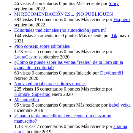
46
vistas
2
comentarios
0
puntos
Más reciente por
Story
septiembre 2022
MI RECOMENDACIÓN ES... ¡NO PUBLIQUES!
383
vistas
19
comentarios
0
puntos
Más reciente por
Fisquero
septiembre 2022
Editoriales tradicionales (no autoedición) para mí
144
vistas
2
comentarios
0
puntos
Más reciente por
Tik
mayo
2021
Pido consejo sobre editoriales
1.7K
vistas
5
comentarios
0
puntos
Más reciente por
LauraCastro
septiembre 2020
¿Cómo se puede saber las ventas "reales" de tu libro sin la
ayuda de tu editorial?
63
vistas
0
comentarios
0
puntos
Iniciado por
Davidmm81
febrero 2020
Nueva editorial para escritores noveles
225
vistas
16
comentarios
0
puntos
Más reciente por
Hombre_Superfluo
enero 2020
Me autoedito
95
vistas
5
comentarios
0
puntos
Más reciente por
isabel veiga
diciembre 2019
¿Cuánto tarda una editorial en aceptar o rechazar un
manuscrito?
1.3K
vistas
7
comentarios
0
puntos
Más reciente por
ariadna
garcia
octubre 2019