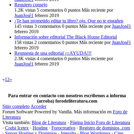
Requiero consejo
1.2K
vistas
5
comentarios
0
puntos
Más reciente por
JuanJosé1
febrero 2019
¿Te han prometido editar tu libro? ojo. Que no te engañen
145
vistas
3
comentarios
0
puntos
Más reciente por
JuanJosé1
febrero 2019
Información sobre editorial The Black House Editorial
158
vistas
2
comentarios
0
puntos
Más reciente por
JuanJosé1
febrero 2019
Respuesta de una editorial ¡¡¡AYUDA!!!
2.3K
vistas
4
comentarios
0
puntos
Más reciente por
JuanJosé1
febrero 2019
«
1
2
»
Para entrar en contacto con nosotros escríbenos a informa
(arroba) forodeliteratura.com
Sitio completo
Acceder
Forum Software Powered by Vanilla. Más información en
Foro de
Literatura
Visita también:
Blog de Literatura
·
Página Inicio Foro de Literatura
·
Codsi Icetex
·
Hosting
·
Forocreativo
·
Registro de dominios .com
·
Server Hosting y Dominios
·
Interalta
·
Blog Wordpress
·
Cine,