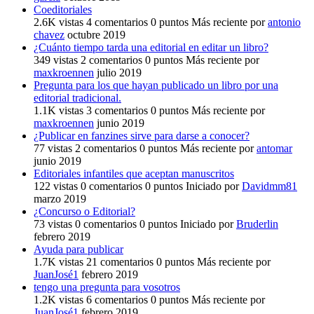
Coeditoriales
2.6K
vistas
4
comentarios
0
puntos
Más reciente por
antonio
chavez
octubre 2019
¿Cuánto tiempo tarda una editorial en editar un libro?
349
vistas
2
comentarios
0
puntos
Más reciente por
maxkroennen
julio 2019
Pregunta para los que hayan publicado un libro por una
editorial tradicional.
1.1K
vistas
3
comentarios
0
puntos
Más reciente por
maxkroennen
junio 2019
¿Publicar en fanzines sirve para darse a conocer?
77
vistas
2
comentarios
0
puntos
Más reciente por
antomar
junio 2019
Editoriales infantiles que aceptan manuscritos
122
vistas
0
comentarios
0
puntos
Iniciado por
Davidmm81
marzo 2019
¿Concurso o Editorial?
73
vistas
0
comentarios
0
puntos
Iniciado por
Bruderlin
febrero 2019
Ayuda para publicar
1.7K
vistas
21
comentarios
0
puntos
Más reciente por
JuanJosé1
febrero 2019
tengo una pregunta para vosotros
1.2K
vistas
6
comentarios
0
puntos
Más reciente por
JuanJosé1
febrero 2019