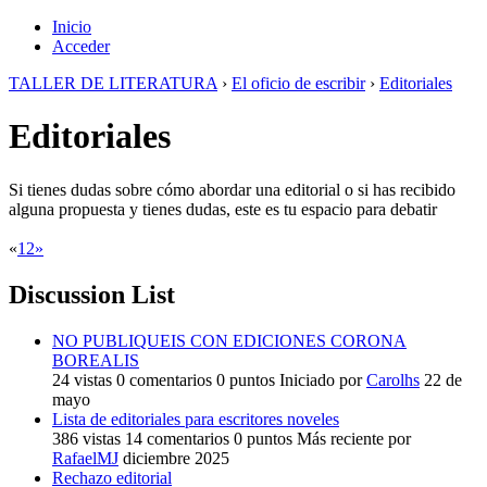
Inicio
Acceder
TALLER DE LITERATURA
›
El oficio de escribir
›
Editoriales
Editoriales
Si tienes dudas sobre cómo abordar una editorial o si has recibido
alguna propuesta y tienes dudas, este es tu espacio para debatir
«
1
2
»
Discussion List
NO PUBLIQUEIS CON EDICIONES CORONA
BOREALIS
24
vistas
0
comentarios
0
puntos
Iniciado por
Carolhs
22 de
mayo
Lista de editoriales para escritores noveles
386
vistas
14
comentarios
0
puntos
Más reciente por
RafaelMJ
diciembre 2025
Rechazo editorial