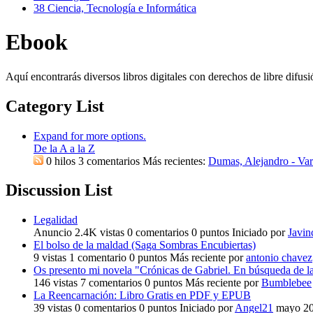
38
Ciencia, Tecnología e Informática
Ebook
Aquí encontrarás diversos libros digitales con derechos de libre difusi
Category List
Expand for more options.
De la A a la Z
0
hilos
3
comentarios
Más recientes:
Dumas, Alejandro - Vari
Discussion List
Legalidad
Anuncio
2.4K
vistas
0
comentarios
0
puntos
Iniciado por
Javin
El bolso de la maldad (Saga Sombras Encubiertas)
9
vistas
1
comentario
0
puntos
Más reciente por
antonio chavez
Os presento mi novela "Crónicas de Gabriel. En búsqueda de l
146
vistas
7
comentarios
0
puntos
Más reciente por
Bumblebee
La Reencarnación: Libro Gratis en PDF y EPUB
39
vistas
0
comentarios
0
puntos
Iniciado por
Angel21
mayo 2