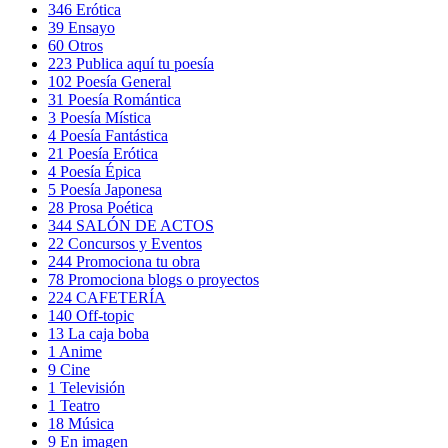
346
Erótica
39
Ensayo
60
Otros
223
Publica aquí tu poesía
102
Poesía General
31
Poesía Romántica
3
Poesía Mística
4
Poesía Fantástica
21
Poesía Erótica
4
Poesía Épica
5
Poesía Japonesa
28
Prosa Poética
344
SALÓN DE ACTOS
22
Concursos y Eventos
244
Promociona tu obra
78
Promociona blogs o proyectos
224
CAFETERÍA
140
Off-topic
13
La caja boba
1
Anime
9
Cine
1
Televisión
1
Teatro
18
Música
9
En imagen