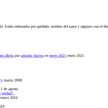
ón. Están ordenados por apellido, nombre del autor y algunos con el títul
os libros
por
antonio chavez
en
enero 2021
enero 2021
cy
marzo 2008
1 de agosto
a verdad".
mayo 2024
024