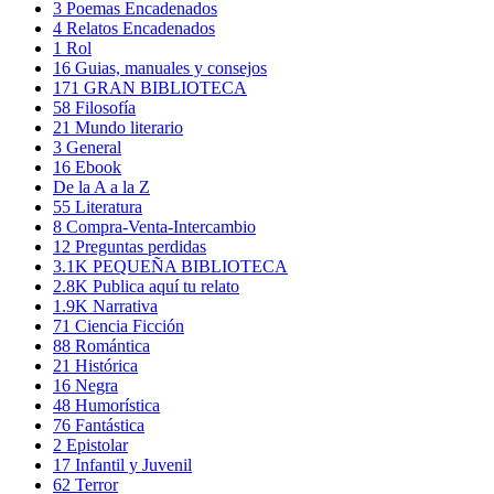
3
Poemas Encadenados
4
Relatos Encadenados
1
Rol
16
Guias, manuales y consejos
171
GRAN BIBLIOTECA
58
Filosofía
21
Mundo literario
3
General
16
Ebook
De la A a la Z
55
Literatura
8
Compra-Venta-Intercambio
12
Preguntas perdidas
3.1K
PEQUEÑA BIBLIOTECA
2.8K
Publica aquí tu relato
1.9K
Narrativa
71
Ciencia Ficción
88
Romántica
21
Histórica
16
Negra
48
Humorística
76
Fantástica
2
Epistolar
17
Infantil y Juvenil
62
Terror