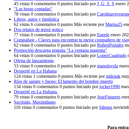
45
vistas
0
comentarios
0
puntos
Iniciado por
J_G_S_S
enero 
"Las horas contadas"
78
vistas
0
comentarios
0
puntos
Iniciado por
Carolinavivesesp
Libros, autos y fantástica
62
vistas
6
comentarios
0
puntos
Más reciente por
Marisa25
en
Dos relatos de terror gotico
77
vistas
0
comentarios
0
puntos
Iniciado por
Eneele
enero 202
Compañaje - Claves para encontrar tu mejor compañero de viaj
62
vistas
0
comentarios
0
puntos
Iniciado por
RubenPortales
m
Promoción descarga gratuita "La ventana magenta"
64
vistas
0
comentarios
0
puntos
Iniciado por
LopezCuadrado
Oferta de lanzamiento
53
vistas
0
comentarios
0
puntos
Iniciado por
manolovzla
marz
Desperté en La Habana
124
vistas
1
comentario
0
puntos
Más reciente por
milenak
may
Ríos de sangre y fuego: El lamento del hombre muerto
134
vistas
0
comentarios
0
puntos
Iniciado por
jocker1990
mar
Desperté en La Habana.
79
vistas
0
comentarios
0
puntos
Iniciado por
JoseFigueres
ene
Sacristán, Maximiliano
110
vistas
0
comentarios
0
puntos
Iniciado por
Silenus
noviemb
Para entra