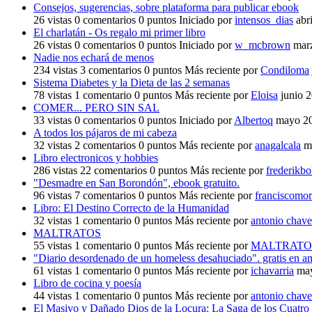
Consejos, sugerencias, sobre plataforma para publicar ebook
26
vistas
0
comentarios
0
puntos
Iniciado por
intensos_dias
abr
El charlatán - Os regalo mi primer libro
26
vistas
0
comentarios
0
puntos
Iniciado por
w_mcbrown
mar
Nadie nos echará de menos
234
vistas
3
comentarios
0
puntos
Más reciente por
Condiloma
Sistema Diabetes y la Dieta de las 2 semanas
78
vistas
1
comentario
0
puntos
Más reciente por
Eloisa
junio 
COMER... PERO SIN SAL
33
vistas
0
comentarios
0
puntos
Iniciado por
Albertoq
mayo 2
A todos los pájaros de mi cabeza
32
vistas
2
comentarios
0
puntos
Más reciente por
anagalcala
m
Libro electronicos y hobbies
286
vistas
22
comentarios
0
puntos
Más reciente por
frederikb
"Desmadre en San Borondón", ebook gratuito.
96
vistas
7
comentarios
0
puntos
Más reciente por
franciscomo
Libro: El Destino Correcto de la Humanidad
32
vistas
1
comentario
0
puntos
Más reciente por
antonio chav
MALTRATOS
55
vistas
1
comentario
0
puntos
Más reciente por
MALTRATO
"Diario desordenado de un homeless desahuciado". gratis en 
61
vistas
1
comentario
0
puntos
Más reciente por
ichavarria
ma
Libro de cocina y poesía
44
vistas
1
comentario
0
puntos
Más reciente por
antonio chav
El Masivo y Dañado Dios de la Locura: La Saga de los Cuatro J