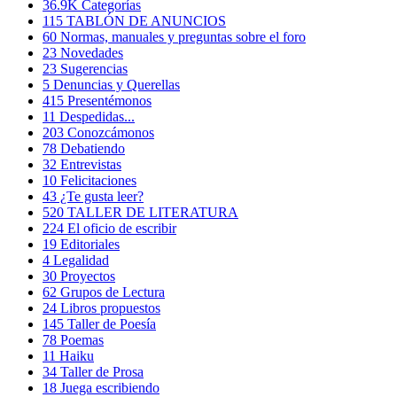
36.9K
Categorías
115
TABLÓN DE ANUNCIOS
60
Normas, manuales y preguntas sobre el foro
23
Novedades
23
Sugerencias
5
Denuncias y Querellas
415
Presentémonos
11
Despedidas...
203
Conozcámonos
78
Debatiendo
32
Entrevistas
10
Felicitaciones
43
¿Te gusta leer?
520
TALLER DE LITERATURA
224
El oficio de escribir
19
Editoriales
4
Legalidad
30
Proyectos
62
Grupos de Lectura
24
Libros propuestos
145
Taller de Poesía
78
Poemas
11
Haiku
34
Taller de Prosa
18
Juega escribiendo