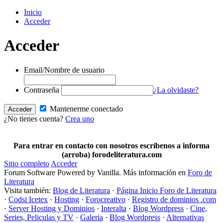
Inicio
Acceder
Acceder
Email/Nombre de usuario
Contraseña
¿La olvidaste?
Mantenerme conectado
¿No tienes cuenta?
Crea uno
Para entrar en contacto con nosotros escríbenos a informa
(arroba) forodeliteratura.com
Sitio completo
Acceder
Forum Software Powered by Vanilla. Más información en
Foro de
Literatura
Visita también:
Blog de Literatura
·
Página Inicio Foro de Literatura
·
Codsi Icetex
·
Hosting
·
Forocreativo
·
Registro de dominios .com
·
Server Hosting y Dominios
·
Interalta
·
Blog Wordpress
·
Cine,
Series, Peliculas y TV
·
Galeria
·
Blog Wordpress
·
Alternativas