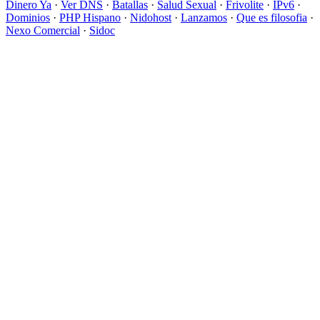
Dinero Ya
·
Ver DNS
·
Batallas
·
Salud Sexual
·
Frivolite
·
IPv6
·
Dominios
·
PHP Hispano
·
Nidohost
·
Lanzamos
·
Que es filosofia
·
Nexo Comercial
·
Sidoc