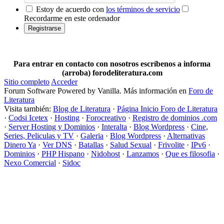
Estoy de acuerdo con
los términos de servicio
Recordarme en este ordenador
Para entrar en contacto con nosotros escríbenos a informa
(arroba) forodeliteratura.com
Sitio completo
Acceder
Forum Software Powered by Vanilla. Más información en
Foro de
Literatura
Visita también:
Blog de Literatura
·
Página Inicio Foro de Literatura
·
Codsi Icetex
·
Hosting
·
Forocreativo
·
Registro de dominios .com
·
Server Hosting y Dominios
·
Interalta
·
Blog Wordpress
·
Cine,
Series, Peliculas y TV
·
Galeria
·
Blog Wordpress
·
Alternativas
Dinero Ya
·
Ver DNS
·
Batallas
·
Salud Sexual
·
Frivolite
·
IPv6
·
Dominios
·
PHP Hispano
·
Nidohost
·
Lanzamos
·
Que es filosofia
·
Nexo Comercial
·
Sidoc