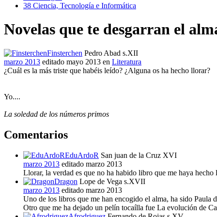
38
Ciencia, Tecnología e Informática
Novelas que te desgarran el alm
Finsterchen
Pedro Abad s.XII
marzo 2013
editado mayo 2013
en
Literatura
¿Cuál es la más triste que habéis leído? ¿Alguna os ha hecho llorar?
Yo....
La soledad de los números primos
Comentarios
EduArdoR
San juan de la Cruz XVI
marzo 2013
editado marzo 2013
Llorar, la verdad es que no ha habido libro que me haya hecho l
Dragon
Lope de Vega s.XVII
marzo 2013
editado marzo 2013
Uno de los libros que me han encogido el alma, ha sido Paula d
Otro que me ha dejado un pelín tocaílla fue La evolución de Ca
Afrodriguez
Fernando de Rojas s.XV