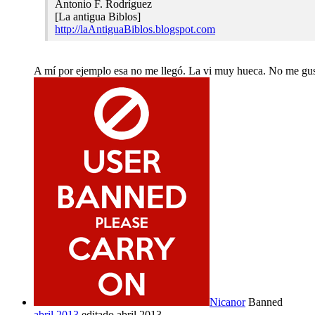
Antonio F. Rodríguez
[La antigua Biblos]
http://laAntiguaBiblos.blogspot.com
A mí por ejemplo esa no me llegó. La vi muy hueca. No me gust
Nicanor
Banned
abril 2013
editado abril 2013