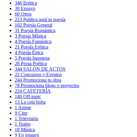
346
Erótica
39
Ensayo
60
Otros
223
Publica aquí tu poesía
102
Poesía General
31
Poesía Romántica
3
Poesía Mística
4
Poesía Fantástica
21
Poesía Erótica
4
Poesía Épica
5
Poesía Japonesa
28
Prosa Poética
344
SALÓN DE ACTOS
22
Concursos y Eventos
244
Promociona tu obra
78
Promociona blogs o proyectos
224
CAFETERÍA
140
Off-topic
13
La caja boba
1
Anime
9
Cine
1
Televisión
1
Teatro
18
Música
9
En imagen