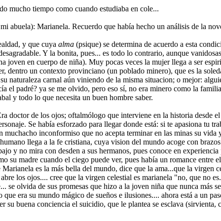
nido mucho tiempo como cuando estudiaba en cole...
mi abuela): Marianela. Recuerdo que había hecho un análisis de la nove
 fealdad, y que cuya
alma
(psique) se determina de acuerdo a esta condici
esagradable. Y la bonita, pues... es todo lo contrario, aunque vanidosa
una joven en cuerpo de niña). Muy pocas veces la mujer llega a ser espiri
der, dentro un contexto provinciano (un poblado minero), que es la sol
 su naturaleza carnal aún viniendo de la misma situacion; o mejor: al
ía el padré? ya se me olvido, pero eso sí, no era minero como la famili
 cabal y todo lo que necesita un buen hombre saber.
 doctor de los ojos; oftalmólogo que interviene en la historia desde el
sonaje. Se había esforzado para llegar donde está: si te apasiona tu trab
un muchacho inconformiso que no acepta terminar en las minas su vida y
i inhumano llega a la fe cristiana, cuya vision del mundo acoge con bra
o y no mira con desden a sus hermanos, pues conoce en experiencia pro
mo su madre cuando el ciego puede ver, pues había un romance entre ello
e Marianela es la más bella del mundo, dice que la ama...que la virgen ce
re los ojos.... cree que la virgen celestial es marianela "no, que no es.
... se olvida de sus promesas que hizo a la joven niña que nunca más se
ego que era su mundo mágico de sueños e ilusiones.... ahora está a un 
r su buena conciencia el suicidio, que le plantea se esclava (sirvienta, c