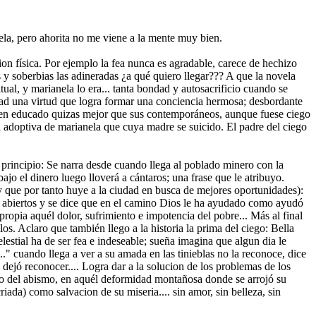
la, pero ahorita no me viene a la mente muy bien.
on física. Por ejemplo la fea nunca es agradable, carece de hechizo
s y soberbias las adineradas ¿a qué quiero llegar??? A que la novela
tual, y marianela lo era... tanta bondad y autosacrificio cuando se
edad una virtud que logra formar una conciencia hermosa; desbordante
guien educado quizas mejor que sus contemporáneos, aunque fuese ciego
a adoptiva de marianela que cuya madre se suicido. El padre del ciego
 principio: Se narra desde cuando llega al poblado minero con la
ajo el dinero luego lloverá a cántaros; una frase que le atribuyo.
 que por tanto huye a la ciudad en busca de mejores oportunidades):
zos abiertos y se dice que en el camino Dios le ha ayudado como ayudó
pia aquél dolor, sufrimiento e impotencia del pobre... Más al final
s. Aclaro que también llego a la historia la prima del ciego: Bella
lestial ha de ser fea e indeseable; sueña imagina que algun dia le
.." cuando llega a ver a su amada en las tinieblas no la reconoce, dice
 dejó reconocer.... Logra dar a la solucion de los problemas de los
paso del abismo, en aquél deformidad montañosa donde se arrojó su
riada) como salvacion de su miseria.... sin amor, sin belleza, sin