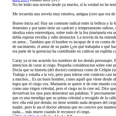
No he leido una novela desde ya mucho, sí la verdad no he te
Me recuerda una novela muy emotiva, antigua (creo que era de 
Bueno inicia así: Hay un contraste radical entre la belleza y la
femenino y por tanto tiene un carácter y temperamento
odioso,
d
idealiza estos estereotipos, sobre todo de la fea (marianela era 
debía esperar envidia y odio destructor. La novela da ha enten
en amor... Tambien que el hombre es incapaz de ir en contra de
de nacimiento, el amor de su padre (¿en qué trabajaba o qué hac
era parte de la gerencia) ha contribuido en cultivar un espíritu
Caray ya ni me acuerdo los nombres de los demás personajes. Era
intencion de curar al ciego. Pequeña consideracion sobre este per
Decía que su historia (del doctor) comienza como de Celipin (
Trabaja y estudia a la vez, pero para tolerar este contexto cas
a muchos... Es un buen hombre, como aquél que viene desde abaj
logra que el ciego vea. Marianela se quiere ir de este mundo co
como una virgen celestial, pero el ciego no lo cree así. Dice qu
devuelvan los ojos para demostrar sus palabras. Y precisamente ab
que es una mendiga que su prima celestial a recogido de la calle
tres: ella está por demás; no tiene sentido nada despues del ci
madre, pero le ata el doctor altruista que no concive por mantene
nada.... más muere cuando le reconoce el ciego.