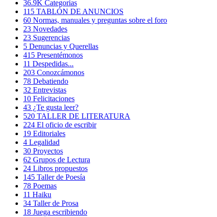
36.9K
Categorías
115
TABLÓN DE ANUNCIOS
60
Normas, manuales y preguntas sobre el foro
23
Novedades
23
Sugerencias
5
Denuncias y Querellas
415
Presentémonos
11
Despedidas...
203
Conozcámonos
78
Debatiendo
32
Entrevistas
10
Felicitaciones
43
¿Te gusta leer?
520
TALLER DE LITERATURA
224
El oficio de escribir
19
Editoriales
4
Legalidad
30
Proyectos
62
Grupos de Lectura
24
Libros propuestos
145
Taller de Poesía
78
Poemas
11
Haiku
34
Taller de Prosa
18
Juega escribiendo