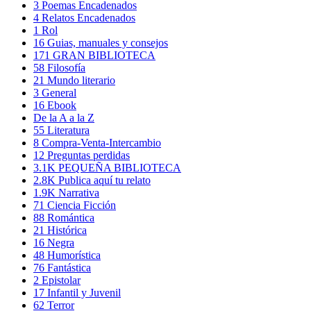
3
Poemas Encadenados
4
Relatos Encadenados
1
Rol
16
Guias, manuales y consejos
171
GRAN BIBLIOTECA
58
Filosofía
21
Mundo literario
3
General
16
Ebook
De la A a la Z
55
Literatura
8
Compra-Venta-Intercambio
12
Preguntas perdidas
3.1K
PEQUEÑA BIBLIOTECA
2.8K
Publica aquí tu relato
1.9K
Narrativa
71
Ciencia Ficción
88
Romántica
21
Histórica
16
Negra
48
Humorística
76
Fantástica
2
Epistolar
17
Infantil y Juvenil
62
Terror