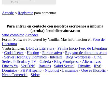
154.9K
Accede
o
Regístrate
para comentar.
Para entrar en contacto con nosotros escríbenos a informa
(arroba) forodeliteratura.com
Sitio completo
Acceder
Forum Software Powered by Vanilla. Más información en
Foro de
Literatura
Visita también:
Blog de Literatura
·
Página Inicio Foro de Literatura
·
Codsi Icetex
·
Hosting
·
Forocreativo
·
Registro de dominios .com
·
Server Hosting y Dominios
·
Interalta
·
Blog Wordpress
·
Cine,
Series, Peliculas y TV
·
Galeria
·
Blog Wordpress
·
Alternativas
Dinero Ya
·
Ver DNS
·
Batallas
·
Salud Sexual
·
Frivolite
·
IPv6
·
Dominios
·
PHP Hispano
·
Nidohost
·
Lanzamos
·
Que es filosofia
·
Nexo Comercial
·
Sidoc