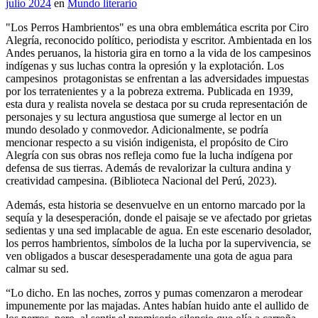
julio 2024
en
Mundo literario
"Los Perros Hambrientos" es una obra emblemática escrita por Ciro
Alegría, reconocido político, periodista y escritor. Ambientada en los
Andes peruanos, la historia gira en torno a la vida de los campesinos
indígenas y sus luchas contra la opresión y la explotación. Los
campesinos protagonistas se enfrentan a las adversidades impuestas
por los terratenientes y a la pobreza extrema. Publicada en 1939,
esta dura y realista novela se destaca por su cruda representación de
personajes y su lectura angustiosa que sumerge al lector en un
mundo desolado y conmovedor. Adicionalmente, se podría
mencionar respecto a su visión indigenista, el propósito de Ciro
Alegría con sus obras nos refleja como fue la lucha indígena por
defensa de sus tierras. Además de revalorizar la cultura andina y
creatividad campesina. (Biblioteca Nacional del Perú, 2023).
Además, esta historia se desenvuelve en un entorno marcado por la
sequía y la desesperación, donde el paisaje se ve afectado por grietas
sedientas y una sed implacable de agua. En este escenario desolador,
los perros hambrientos, símbolos de la lucha por la supervivencia, se
ven obligados a buscar desesperadamente una gota de agua para
calmar su sed.
“Lo dicho. En las noches, zorros y pumas comenzaron a merodear
impunemente por las majadas. Antes habían huido ante el aullido de