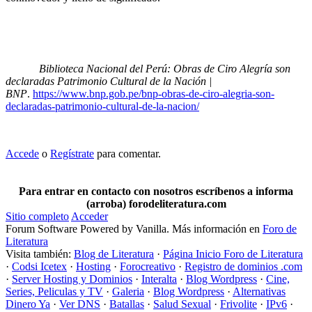
Biblioteca Nacional del Perú: Obras de Ciro Alegría son
declaradas Patrimonio Cultural de la Nación |
BNP
.
https://www.bnp.gob.pe/bnp-obras-de-ciro-alegria-son-
declaradas-patrimonio-cultural-de-la-nacion/
Accede
o
Regístrate
para comentar.
Para entrar en contacto con nosotros escríbenos a informa
(arroba) forodeliteratura.com
Sitio completo
Acceder
Forum Software Powered by Vanilla. Más información en
Foro de
Literatura
Visita también:
Blog de Literatura
·
Página Inicio Foro de Literatura
·
Codsi Icetex
·
Hosting
·
Forocreativo
·
Registro de dominios .com
·
Server Hosting y Dominios
·
Interalta
·
Blog Wordpress
·
Cine,
Series, Peliculas y TV
·
Galeria
·
Blog Wordpress
·
Alternativas
Dinero Ya
·
Ver DNS
·
Batallas
·
Salud Sexual
·
Frivolite
·
IPv6
·