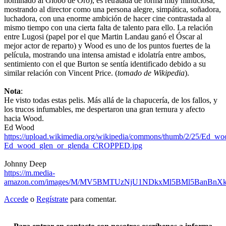
nominado al Globo de Oro), es retratada de forma muy minuciosa,
mostrando al director como una persona alegre, simpática, soñadora,
luchadora, con una enorme ambición de hacer cine contrastada al
mismo tiempo con una cierta falta de talento para ello. La relación
entre Lugosi (papel por el que Martin Landau ganó el Óscar al
mejor actor de reparto) y Wood es uno de los puntos fuertes de la
película, mostrando una intensa amistad e idolatría entre ambos,
sentimiento con el que Burton se sentía identificado debido a su
similar relación con Vincent Price. (
tomado de Wikipedia
).
Nota
:
He visto todas estas pelis. Más allá de la chapucería, de los fallos, y
los trucos infumables, me despertaron una gran ternura y afecto
hacia Wood.
Ed Wood
https://upload.wikimedia.org/wikipedia/commons/thumb/2/25/Ed_
Ed_wood_glen_or_glenda_CROPPED.jpg
Johnny Deep
https://m.media-
amazon.com/images/M/MV5BMTUzNjU1NDkxMl5BMl5BanBn
Accede
o
Regístrate
para comentar.