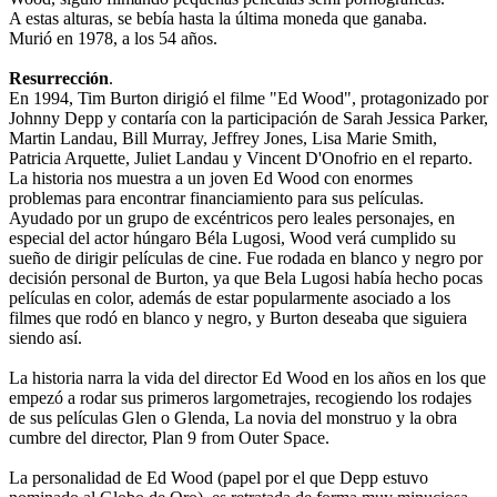
A estas alturas, se bebía hasta la última moneda que ganaba.
Murió en 1978, a los 54 años.
Resurrección
.
En 1994, Tim Burton dirigió el filme "Ed Wood", protagonizado por
Johnny Depp y contaría con la participación de Sarah Jessica Parker,
Martin Landau, Bill Murray, Jeffrey Jones, Lisa Marie Smith,
Patricia Arquette, Juliet Landau y Vincent D'Onofrio en el reparto.
La historia nos muestra a un joven Ed Wood con enormes
problemas para encontrar financiamiento para sus películas.
Ayudado por un grupo de excéntricos pero leales personajes, en
especial del actor húngaro Béla Lugosi, Wood verá cumplido su
sueño de dirigir películas de cine. Fue rodada en blanco y negro por
decisión personal de Burton, ya que Bela Lugosi había hecho pocas
películas en color, además de estar popularmente asociado a los
filmes que rodó en blanco y negro, y Burton deseaba que siguiera
siendo así.
La historia narra la vida del director Ed Wood en los años en los que
empezó a rodar sus primeros largometrajes, recogiendo los rodajes
de sus películas Glen o Glenda, La novia del monstruo y la obra
cumbre del director, Plan 9 from Outer Space.
La personalidad de Ed Wood (papel por el que Depp estuvo