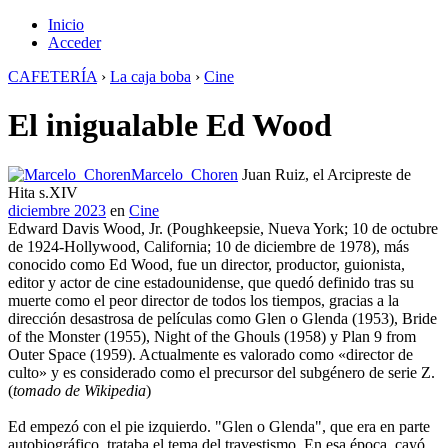
Inicio
Acceder
CAFETERÍA
›
La caja boba
›
Cine
El inigualable Ed Wood
Marcelo_Choren
Juan Ruiz, el Arcipreste de
Hita s.XIV
diciembre 2023
en
Cine
Edward Davis Wood, Jr. (Poughkeepsie, Nueva York; 10 de octubre
de 1924-Hollywood, California; 10 de diciembre de 1978), más
conocido como Ed Wood, fue un director, productor, guionista,
editor y actor de cine estadounidense, que quedó definido tras su
muerte como el peor director de todos los tiempos, gracias a la
dirección desastrosa de películas como Glen o Glenda (1953), Bride
of the Monster (1955), Night of the Ghouls (1958) y Plan 9 from
Outer Space (1959). Actualmente es valorado como «director de
culto» y es considerado como el precursor del subgénero de serie Z.
(
tomado de Wikipedia
)
Ed empezó con el pie izquierdo. "Glen o Glenda", que era en parte
autobiográfico, trataba el tema del travestismo. En esa época, cayó