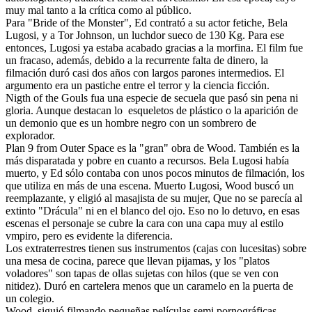
muy mal tanto a la crítica como al público.
Para "Bride of the Monster", Ed contrató a su actor fetiche, Bela
Lugosi, y a Tor Johnson, un luchdor sueco de 130 Kg. Para ese
entonces, Lugosi ya estaba acabado gracias a la morfina. El film fue
un fracaso, además, debido a la recurrente falta de dinero, la
filmación duró casi dos años con largos parones intermedios. El
argumento era un pastiche entre el terror y la ciencia ficción.
Nigth of the Gouls fua una especie de secuela que pasó sin pena ni
gloria. Aunque destacan lo esqueletos de plástico o la aparición de
un demonio que es un hombre negro con un sombrero de
explorador.
Plan 9 from Outer Space es la "gran" obra de Wood. También es la
más disparatada y pobre en cuanto a recursos. Bela Lugosi había
muerto, y Ed sólo contaba con unos pocos minutos de filmación, los
que utiliza en más de una escena. Muerto Lugosi, Wood buscó un
reemplazante, y eligió al masajista de su mujer, Que no se parecía al
extinto "Drácula" ni en el blanco del ojo. Eso no lo detuvo, en esas
escenas el personaje se cubre la cara con una capa muy al estilo
vmpiro, pero es evidente la diferencia.
Los extraterrestres tienen sus instrumentos (cajas con lucesitas) sobre
una mesa de cocina, parece que llevan pijamas, y los "platos
voladores" son tapas de ollas sujetas con hilos (que se ven con
nitidez). Duró en cartelera menos que un caramelo en la puerta de
un colegio.
Wood, siguió filmando pequeñas películas semi pornográficas.