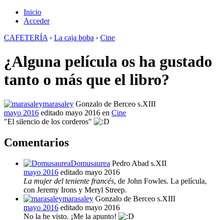
Inicio
Acceder
CAFETERÍA
›
La caja boba
›
Cine
¿Alguna película os ha gustado
tanto o más que el libro?
marasaley
Gonzalo de Berceo s.XIII
mayo 2016
editado mayo 2016
en
Cine
"El silencio de los corderos"
Comentarios
Domusaurea
Pedro Abad s.XII
mayo 2016
editado mayo 2016
La mujer del teniente francés
, de John Fowles. La película,
con Jeremy Irons y Meryl Streep.
marasaley
Gonzalo de Berceo s.XIII
mayo 2016
editado mayo 2016
No la he visto. ¡Me la apunto!