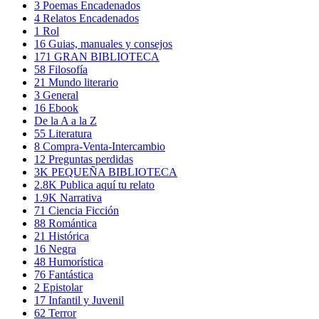
3
Poemas Encadenados
4
Relatos Encadenados
1
Rol
16
Guias, manuales y consejos
171
GRAN BIBLIOTECA
58
Filosofía
21
Mundo literario
3
General
16
Ebook
De la A a la Z
55
Literatura
8
Compra-Venta-Intercambio
12
Preguntas perdidas
3K
PEQUEÑA BIBLIOTECA
2.8K
Publica aquí tu relato
1.9K
Narrativa
71
Ciencia Ficción
88
Romántica
21
Histórica
16
Negra
48
Humorística
76
Fantástica
2
Epistolar
17
Infantil y Juvenil
62
Terror