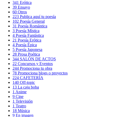
341
Erótica
39
Ensayo
60
Otros
223
Publica aquí tu poesía
102
Poesía General
31
Poesía Romántica
3
Poesía Mística
4
Poesía Fantástica
21
Poesía Erótica
4
Poesía Épica
5
Poesía Japonesa
28
Prosa Poética
344
SALÓN DE ACTOS
22
Concursos y Eventos
244
Promociona tu obra
78
Promociona blogs o proyectos
224
CAFETERÍA
140
Off-topic
13
La caja boba
1
Anime
9
Cine
1
Televisión
1
Teatro
18
Música
9
En imagen