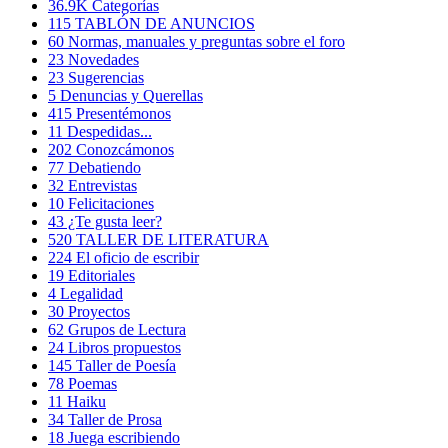
36.9K
Categorías
115
TABLÓN DE ANUNCIOS
60
Normas, manuales y preguntas sobre el foro
23
Novedades
23
Sugerencias
5
Denuncias y Querellas
415
Presentémonos
11
Despedidas...
202
Conozcámonos
77
Debatiendo
32
Entrevistas
10
Felicitaciones
43
¿Te gusta leer?
520
TALLER DE LITERATURA
224
El oficio de escribir
19
Editoriales
4
Legalidad
30
Proyectos
62
Grupos de Lectura
24
Libros propuestos
145
Taller de Poesía
78
Poemas
11
Haiku
34
Taller de Prosa
18
Juega escribiendo