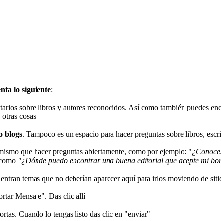
nta lo siguiente
:
arios sobre libros y autores reconocidos. Así como también puedes encon
 otras cosas.
o blogs
. Tampoco es un espacio para hacer preguntas sobre libros, escrit
o mismo que hacer preguntas abiertamente, como por ejemplo: "
¿Conoces
s como
"¿Dónde puedo encontrar una buena editorial que acepte mi bo
tran temas que no deberían aparecer aquí para irlos moviendo de sitio.
rtar Mensaje". Das clic allí
ortas. Cuando lo tengas listo das clic en "enviar"