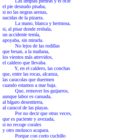
LLLL
Las limpias piedras y el ocle
el pie desnudo pisaba,
si no las negras arenas,
nacidas de la pizarra.
LLLL
La mano, blanca y hermosa,
si, al pisar donde resbala,
un accidente temía,
apoyaba, sin mirarla.
LLLL
No lejos de las rodillas
que besan, a la mañana,
los vientos más atrevidos,
el caldero que llevaba.
LLLL
Y, en el caldero, las conchas
que, entre las rocas, alcanza,
las caracolas que duermen
cuando estamos a mar baja.
LLLL
Que, remover los guijarros,
aunque labor es cansada,
al bígaro desentierra,
al caracol de las playas.
LLLL
Por no decir que otras veces,
que es paciente y avezada,
si no recoge corales
y otro molusco acapara.
LLLL
Porque con corto cuchillo