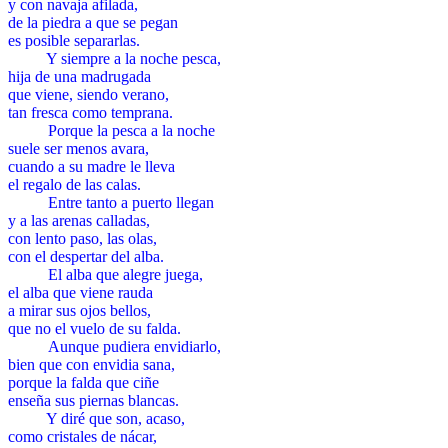
y con navaja afilada,
de la piedra a que se pegan
es posible separarlas.
LLLL
Y siempre a la noche pesca,
hija de una madrugada
que viene, siendo verano,
tan fresca como temprana.
LLLL
Porque la pesca a la noche
suele ser menos avara,
cuando a su madre le lleva
el regalo de las calas.
LLLL
Entre tanto a puerto llegan
y a las arenas calladas,
con lento paso, las olas,
con el despertar del alba.
LLLL
El alba que alegre juega,
el alba que viene rauda
a mirar sus ojos bellos,
que no el vuelo de su falda.
LLLL
Aunque pudiera envidiarlo,
bien que con envidia sana,
porque la falda que ciñe
enseña sus piernas blancas.
LLLL
Y diré que son, acaso,
como cristales de nácar,