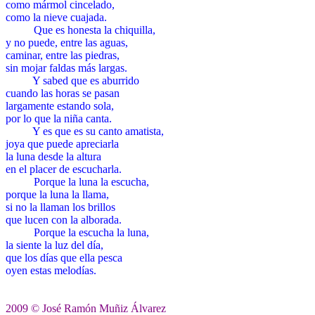
como mármol cincelado,
como la nieve cuajada.
LLLL
Que es honesta la chiquilla,
y no puede, entre las aguas,
caminar, entre las piedras,
sin mojar faldas más largas.
LLLL
Y sabed que es aburrido
cuando las horas se pasan
largamente estando sola,
por lo que la niña canta.
LLLL
Y es que es su canto amatista,
joya que puede apreciarla
la luna desde la altura
en el placer de escucharla.
LLLL
Porque la luna la escucha,
porque la luna la llama,
si no la llaman los brillos
que lucen con la alborada.
LLLL
Porque la escucha la luna,
la siente la luz del día,
que los días que ella pesca
oyen estas melodías.
LLL
2009 © José Ramón Muñiz Álvarez